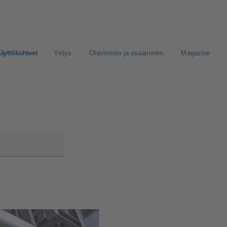
äyttökohteet
Yritys
Ohjelmisto ja osaaminen
Magazine
nen media