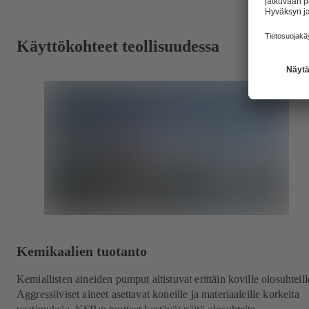
Käyttökohteet teollisuudessa
Kemikaalien tuotanto
Kemiallisten aineiden pumput altistuvat erittäin koville olosuhteill
Aggressiiviset aineet asettavat koneille ja materiaaleille korkeita