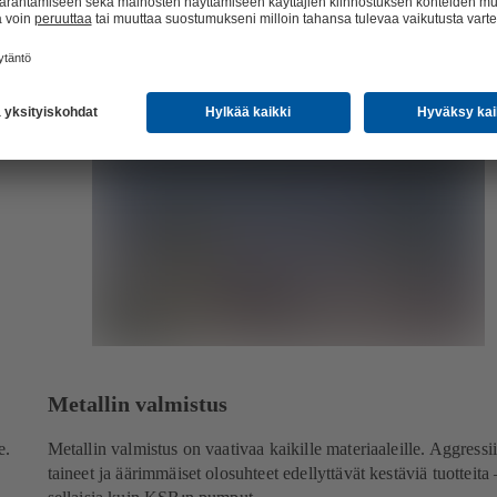
Metallin valmistus
e.
Metallin valmistus on vaativaa kaikille materiaaleille. Aggressi
taineet ja äärimmäiset olosuhteet edellyttävät kestäviä tuotteita 