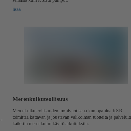
sellaisia kuin KSB:n pumput.
lisää
Merenkulkuteollisuus
Merenkulkuteollisuuden monivuotisena kumppanina KSB
toimittaa kattavan ja joustavan valikoiman tuotteita ja palveluit
ka
kaikkiin merenkulun käyttötarkoituksiin.