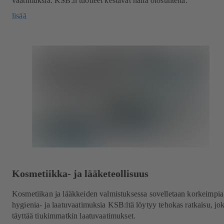
vaatimuksia. KSB:n tuotteet kestävät näitä olosuhteita.
lisää
Kosmetiikka- ja lääketeollisuus
Kosmetiikan ja lääkkeiden valmistuksessa sovelletaan korkeimpia
hygienia- ja laatuvaatimuksia KSB:ltä löytyy tehokas ratkaisu, jo
täyttää tiukimmatkin laatuvaatimukset.