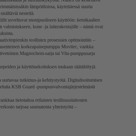
rimmäisissäkin lämpötiloissa, käytettäessä suuria
sisältäviä nesteitä.
tiilit soveltuvat monipuoliseen käyttöön: kemikaalien
in valmistukseen, kone -ja laiterakentajille – nämä ovat
uksista.
ativimpienkin teollisten prosessien optimointiin –
yasenteinen korkeapainepumppu Movitec, vankka
vetoinen Magnochem-sarja tai Vita-pumppusarja
tarpeiden ja käyttötarkoituksen mukaan räätälöityjä
uurtavaa tutkimus-ja kehitystyötä. Digitalisoitumisen
alveluita KSB Guard -pumpunvalvontajärjestelmästä
aa tietotaitoa erilaisten teollisuuslaitosten
verkosto tarjoaa saumatonta yhteistyötä –