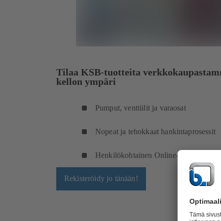
Tilaa KSB-tuotteita verkkokaupastam
kellon ympäri
Pumput, venttiilit ja varaosat
Nopeat ja tehokkaat hankintaprosessit
Henkilökohtainen Online-Business-Coc
Rekisteröidy jo tänään!