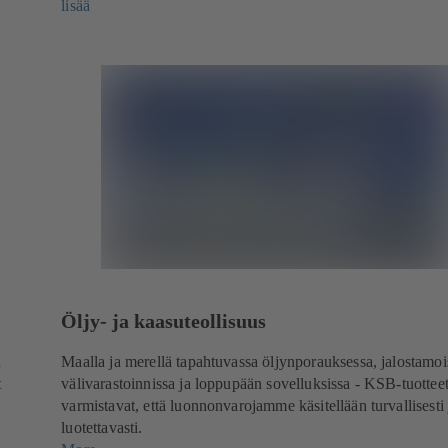
lisää
Öljy- ja kaasuteollisuus
n
Maalla ja merellä tapahtuvassa öljynporauksessa, jalostamoi
t
välivarastoinnissa ja loppupään sovelluksissa - KSB-tuottee
varmistavat, että luonnonvarojamme käsitellään turvallisesti 
luotettavasti.