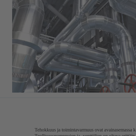
Tehokkuus ja toimintavarmuus ovat avainasemassa ka
Teollisuuspumppujen ja -venttiilien on oltava erittäin