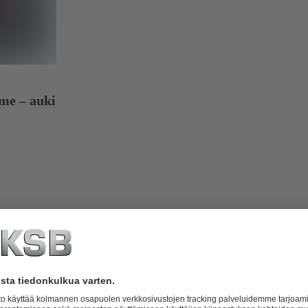
me – auki
kpit