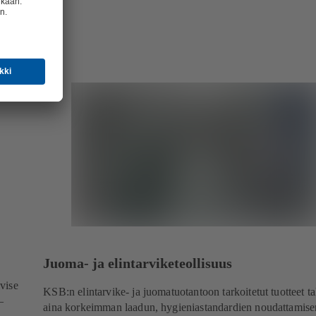
Juoma- ja elintarviketeollisuus
ivise
KSB:n elintarvike- ja juomatuotantoon tarkoitetut tuotteet t
–
aina korkeimman laadun, hygieniastandardien noudattamise