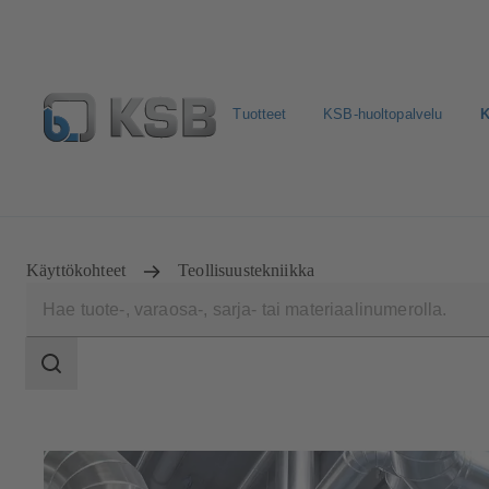
Tuotteet
KSB-huoltopalvelu
K
Valitse pumput ja venttiilit
Konfiguroi tuote
Sosiaali
Käyttökohteet
Teollisuustekniikka
Haun
laajuus
Haun
laajuus