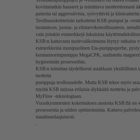
kovimmatkin haasteet ja toimittava moitteettomasti ää
paineita tai aggressiivisia, syövyttäviä ja kiintoaineita 
Teollisuuskohteisiin tarkoitetut KSB-pumput ja -vent
tuotantoon, juoma- ja elintarviketeollisuuteen, metall
vain joitakin esimerkkejä lukuisista käyttömahdollisu
KSB:n kattavasta tuotevalikoimasta löytyy ratkaisu va
esimerkkeinä monipuolinen Eta-pumppuperhe, pyst
kemiannormipumppu MegaCPK, uudistettu magneetti
hygieenisiin prosesseihin.
KSB:n toimittaa täydellisesti asiakkaan yksilöllisten 
tuotteita
pumppuja teollisuudelle. Mutta KSB tekee myös uraa 
myötä KSB tarjoaa erilaisia älykkäitä tuotteita ja p
MyFlow -teknologiaan.
Vuosikymmenten kokemuksen ansiosta KSB:llä on vankk
prosesseista ja niiden optimoinnista. Kattava palvelu
maailmanlaajuisesti.
.