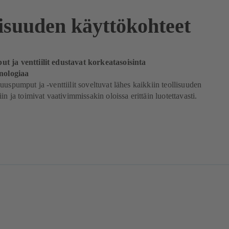
lisuuden käyttökohteet
 ja venttiilit edustavat korkeatasoisinta
knologiaa
uuspumput ja -venttiilit soveltuvat lähes kaikkiin teollisuuden
in ja toimivat vaativimmissakin oloissa erittäin luotettavasti.