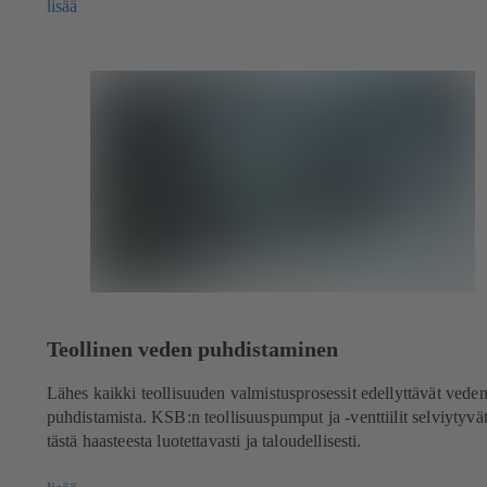
lisää
Teollinen veden puhdistaminen
Lähes kaikki teollisuuden valmistusprosessit edellyttävät vede
puhdistamista. KSB:n teollisuuspumput ja -venttiilit selviytyvä
tästä haasteesta luotettavasti ja taloudellisesti.