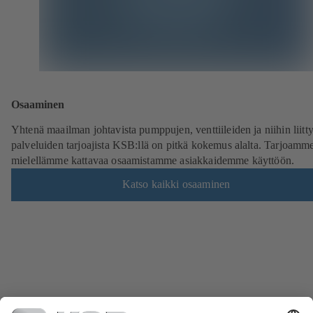
Osaaminen
Yhtenä maailman johtavista pumppujen, venttiileiden ja niihin liitt
palveluiden tarjoajista KSB:llä on pitkä kokemus alalta. Tarjoamm
mielellämme kattavaa osaamistamme asiakkaidemme käyttöön.
Katso kaikki osaaminen