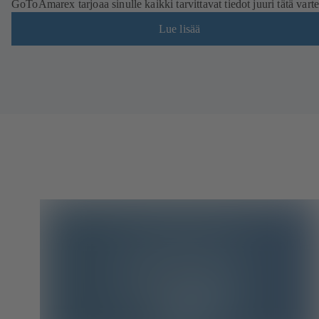
GoToAmarex tarjoaa sinulle kaikki tarvittavat tiedot juuri tätä varte
Lue lisää