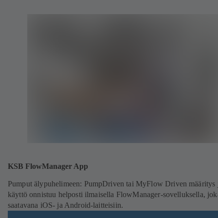
KSB FlowManager App
Pumput älypuhelimeen: PumpDriven tai MyFlow Driven määritys 
käyttö onnistuu helposti ilmaisella FlowManager-sovelluksella, jo
saatavana iOS- ja Android-laitteisiin.