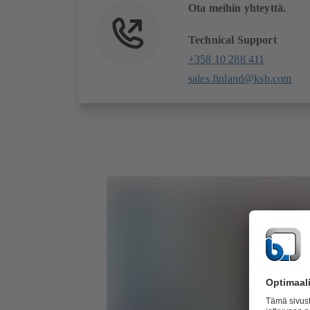
Ota meihin yhteyttä.
Technical Support
+358 10 288 411
sales.finland@ksb.com