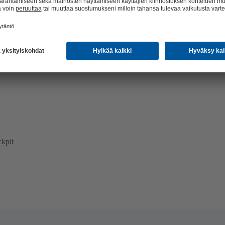
me – auki
kpit