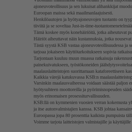
ajoneuvoteollisuus ja sen lukuisat alihankkijat muod
Euroopan maissa sekä maailmanlaajuisesti.
Henkilöautojen ja hyötyajoneuvojen tuotanto on tyypil
tiiviitä ja se soveltaa Just-in-time-tuotantomenetelmä
Tämä koskee myös konehäiriöitä, jotka aiheutuvat puu
Häiriöt aiheuttavat näin kustannuksia, jotka nousevat 
Tästä syystä KSB vastaa ajoneuvoteollisuudessa ja se
tarjoaa jokaiseen käyttötarkoitukseen sopivia ratkaisuja
Tarjontaan kuuluu muun muassa ratkaisuja rakennustek
painekuivatukseen, työstökoneiden jäähdytysvoitelua
maalauslaitteistojen suorittamaan kataforeettiseen k
Kaikkia värejä katukuvassa KSB:n maalauslaitteisto
Varsinkin maalausvaiheessa voidaan säästää paljon e
hyötysuhteen moottoreilla ja pyörimisnopeuden sääd
myös erinomaisen prosessiturvallisuuden.
KSB:llä on kymmenien vuosien verran kokemusta yhte
ja itse autonvalmistajien kanssa. KSB johtaa kansain
Euroopassa jopa 80 prosenttia kaikista pumpuista täll
Voimme tarjota laitteistojen valmistajille ja käyttäjille 