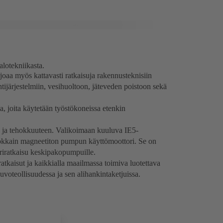
lotekniikasta.
oaa myös kattavasti ratkaisuja rakennusteknisiin
ntijärjestelmiin, vesihuoltoon, jäteveden poistoon sekä
a, joita käytetään työstökoneissa etenkin
n ja tehokkuuteen. Valikoimaan kuuluva IE5-
kain magneetiton pumpun käyttömoottori. Se on
riratkaisu keskipakopumpuille.
kaisut ja kaikkialla maailmassa toimiva luotettava
oteollisuudessa ja sen alihankintaketjuissa.