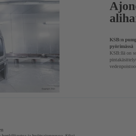
Ajone
aliha
KSB:n pumput
pyörimässä
KSB:llä on so
pintakäsittel
vedenpoistoon
en
a henkilöautoa ja hyötyajoneuvoa. Siksi