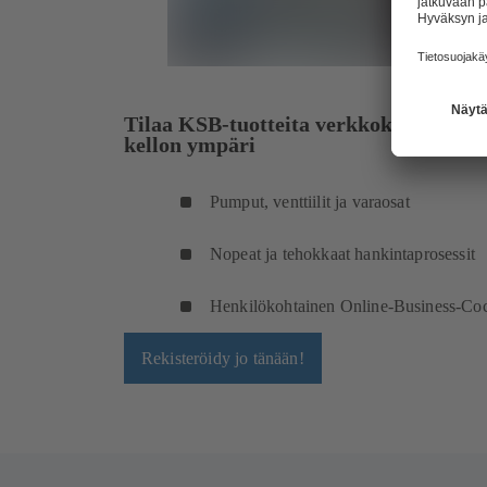
Tilaa KSB-tuotteita verkkokaupastam
kellon ympäri
Pumput, venttiilit ja varaosat
Nopeat ja tehokkaat hankintaprosessit
Henkilökohtainen Online-Business-Coc
Rekisteröidy jo tänään!