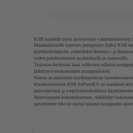
KSB huolehtii myös ajoneuvojen valmistuslaitosten ta
Maalauskoneille sopivien pumppujen lisäksi KSB tarj
käyttötarkoituksiin, esimerkiksi lämmitys- ja ilmastoi
veden puhdistamiseen suodatuksella ja osmoosilla.
Tarjontaa täydentää laaja valikoima erilaisia pumppuj
jäähdytysvoiteluaineiden pumppaukseen.
Näissä on panostettu käyttömoottorin luotettavuutee
tehokkuusluokan KSB SuPremE® on maailman tehok
innovatiivinen ja ympäristöystävällinen käyttömootto
Monivuotinen kokemuksemme, räätälöidyt kokonaisrat
palvelumme tekevät meistä halutun kumppanin ajoneuv