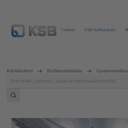
Tuotteet
KSB-huoltopalvelu
K
Valitse pumput ja venttiilit
Konfiguroi tuote
Sosiaali
Käyttökohteet
Teollisuustekniikka
Ajoneuvoteollisuu
Haun
laajuus
Haun
laajuus