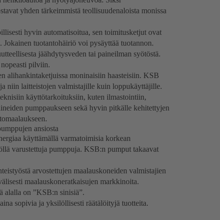
ostavat yhden tärkeimmistä teollisuudenaloista monissa
lisesti hyvin automatisoitua, sen toimitusketjut ovat
ä. Jokainen tuotantohäiriö voi pysäyttää tuotannon.
tteellisesta jäähdytysveden tai paineilman syötöstä.
nopeasti pilviin.
n alihankintaketjuissa moninaisiin haasteisiin. KSB
 niin laitteistojen valmistajille kuin loppukäyttäjille.
nisiin käyttötarkoituksiin, kuten ilmastointiin,
ineiden pumppaukseen sekä hyvin pitkälle kehitettyjen
astomaalaukseen.
pumppujen ansiosta
nergiaa käyttämällä varmatoimisia korkean
öllä varustettuja pumppuja. KSB:n pumput takaavat
istyöstä arvostettujen maalauskoneiden valmistajien
välisesti maalauskoneratkaisujen markkinoita.
ä alalla on ”KSB:n sinisiä”.
aina sopivia ja yksilöllisesti räätälöityjä tuotteita.