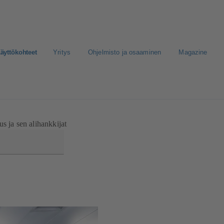
äyttökohteet
Yritys
Ohjelmisto ja osaaminen
Magazine
nen media
s ja sen alihankkijat