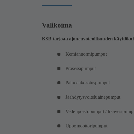
Valikoima
KSB tarjoaa ajoneuvoteollisuuden käyttökoh
Kemiannormipumput
Prosessipumput
Paineenkorotuspumput
Jäähdytysvoiteluainepumput
Vedenpoistopumput / likavesipump
Uppomoottoripumput