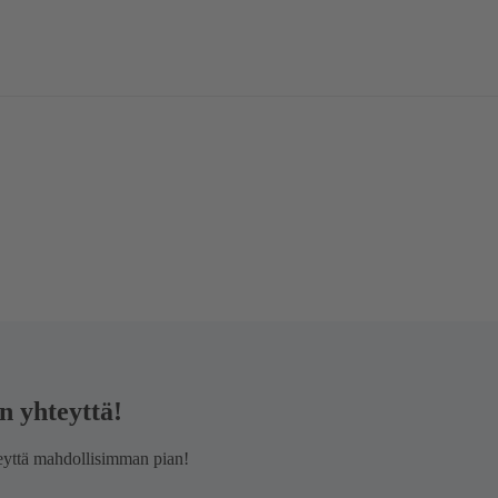
n yhteyttä!
teyttä mahdollisimman pian!