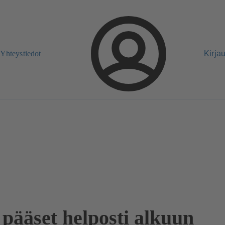
Yhteystiedot
Kirja
 pääset helposti alkuun