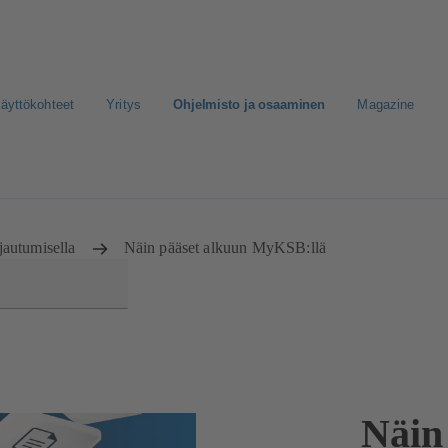
äyttökohteet
Yritys
Ohjelmisto ja osaaminen
Magazine
nen media
jautumisella
Näin pääset alkuun MyKSB:llä
Näin