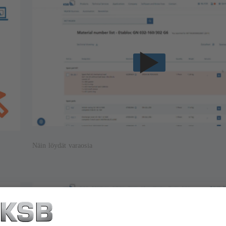
Näin löydät varaosia