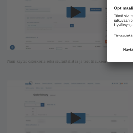
Näin käytät ostoskoria sekä seurantalistaa ja teet tilauksen