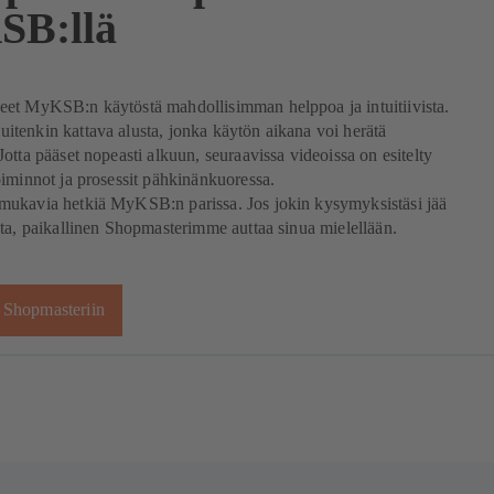
B:llä
et MyKSB:n käytöstä mahdollisimman helppoa ja intuitiivista.
tenkin kattava alusta, jonka käytön aikana voi herätä
otta pääset nopeasti alkuun, seuraavissa videoissa on esitelty
iminnot ja prosessit pähkinänkuoressa.
ukavia hetkiä MyKSB:n parissa. Jos jokin kysymyksistäsi jää
ta, paikallinen Shopmasterimme auttaa sinua mielellään.
 Shopmasteriin