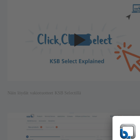
Näin löydät vakiotuotteet KSB Selectillä