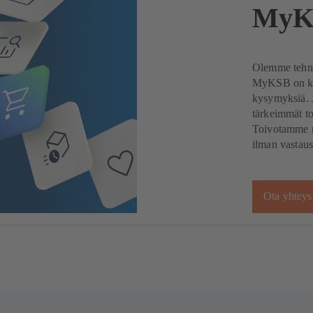
MyKS
Olemme tehne
MyKSB on kui
kysymyksiä. J
tärkeimmät to
Toivotamme m
ilman vastaus
Ota yhteys