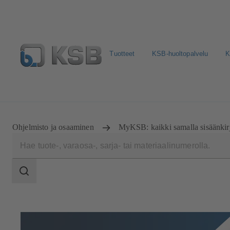
Tuotteet
KSB-huoltopalvelu
K
Valitse pumput ja venttiilit
Konfiguroi tuote
Sosiaali
Ohjelmisto ja osaaminen
MyKSB: kaikki samalla sisäänkir
Haun
laajuus
Haun
laajuus