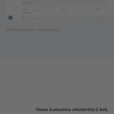
MyKSB-toimintojen: Tilaushistoria
Sinun kannattaa rekisteröityä heti.