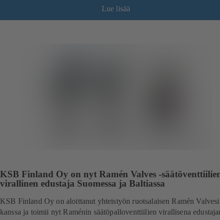
Lue lisää
KSB Finland Oy on nyt Ramén Valves -säätöventtiilie
virallinen edustaja Suomessa ja Baltiassa
KSB Finland Oy on aloittanut yhteistyön ruotsalaisen Ramén Valvesi
kanssa ja toimii nyt Raménin säätöpalloventtiilien virallisena edustaj