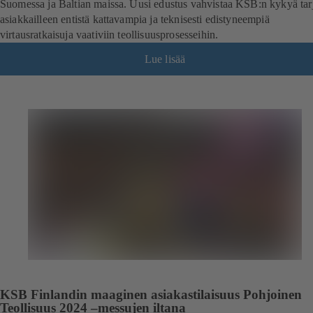
Suomessa ja Baltian maissa. Uusi edustus vahvistaa KSB:n kykyä tar
asiakkailleen entistä kattavampia ja teknisesti edistyneempiä
virtausratkaisuja vaativiin teollisuusprosesseihin.
Lue lisää
KSB Finlandin maaginen asiakastilaisuus Pohjoinen
Teollisuus 2024 –messujen iltana