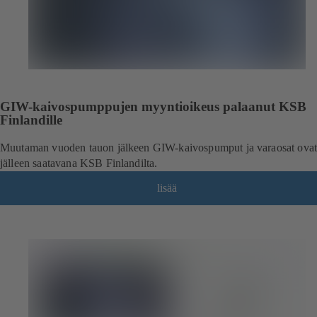
GIW-kaivospumppujen myyntioikeus palaanut KSB
Finlandille
Muutaman vuoden tauon jälkeen GIW-kaivospumput ja varaosat ova
jälleen saatavana KSB Finlandilta.
lisää