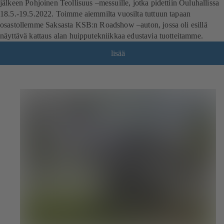
jälkeen Pohjoinen Teollisuus –messuille, jotka pidettiin Ouluhallissa
18.5.-19.5.2022. Toimme aiemmilta vuosilta tuttuun tapaan
osastollemme Saksasta KSB:n Roadshow –auton, jossa oli esillä
näyttävä kattaus alan huipputekniikkaa edustavia tuotteitamme.
lisää