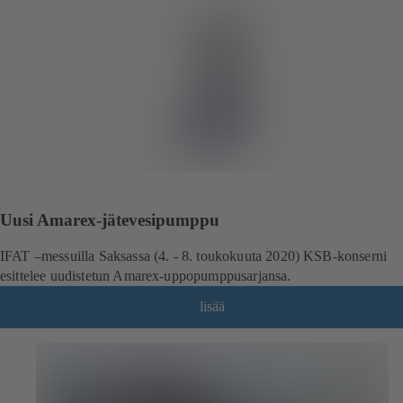
Uusi Amarex-jätevesipumppu
IFAT –messuilla Saksassa (4. - 8. toukokuuta 2020) KSB-konserni
esittelee uudistetun Amarex-uppopumppusarjansa.
lisää