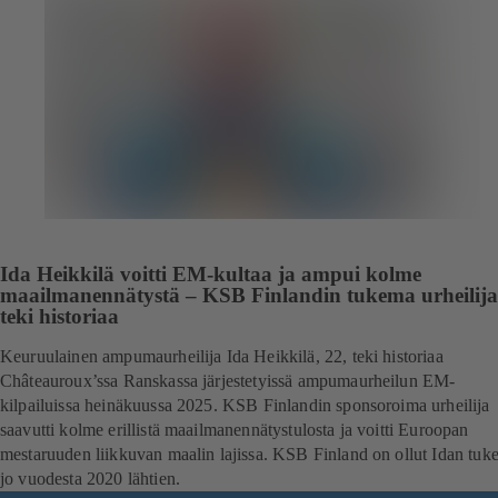
Ida Heikkilä voitti EM-kultaa ja ampui kolme
maailmanennätystä – KSB Finlandin tukema urheilija
teki historiaa
Keuruulainen ampumaurheilija Ida Heikkilä, 22, teki historiaa
Châteauroux’ssa Ranskassa järjestetyissä ampumaurheilun EM-
kilpailuissa heinäkuussa 2025. KSB Finlandin sponsoroima urheilija
saavutti kolme erillistä maailmanennätystulosta ja voitti Euroopan
mestaruuden liikkuvan maalin lajissa. KSB Finland on ollut Idan tuk
jo vuodesta 2020 lähtien.