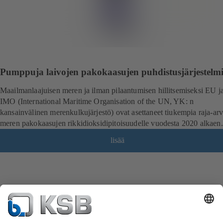
Pumppuja laivojen pakokaasujen puhdistusjärjestelmi
Maailmanlaajuisen meren ja ilman pilaantumisen hillitsemiseksi EU j
IMO (International Maritime Organisation of the UN, YK: n
kansainvälinen merenkulkujärjestö) ovat asettaneet tiukempia raja-ar
meren pakokaasujen rikkidioksidipitoisuudelle vuodesta 2020 alkaen.
lisää