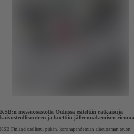
KSB:n messuosastolla Oulussa esiteltiin ratkaisuja
kaivosteollisuuteen ja koettiin jälleennäkemisen riemu
KSB Finland osallistui pitkän, koronapandemian aiheuttaman tauon