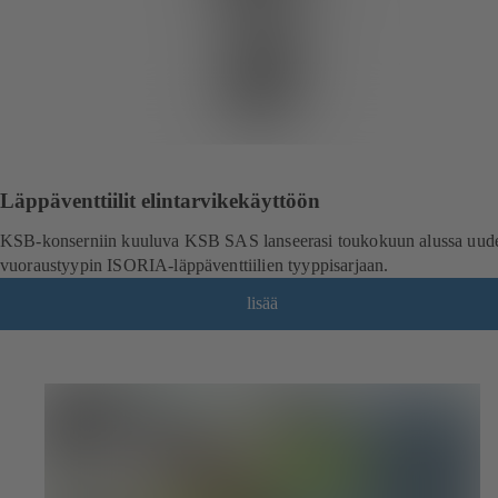
Läppäventtiilit elintarvikekäyttöön
KSB-konserniin kuuluva KSB SAS lanseerasi toukokuun alussa uud
vuoraustyypin ISORIA-läppäventtiilien tyyppisarjaan.
lisää