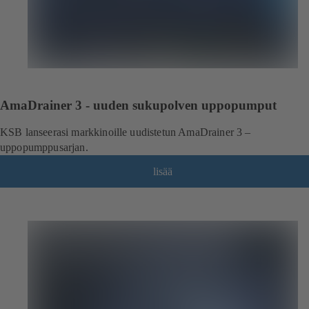
AmaDrainer 3 - uuden sukupolven uppopumput
KSB lanseerasi markkinoille uudistetun AmaDrainer 3 –
uppopumppusarjan.
lisää