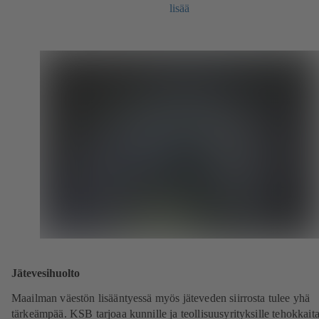
lisää
Jätevesihuolto
Maailman väestön lisääntyessä myös jäteveden siirrosta tulee yhä
tärkeämpää. KSB tarjoaa kunnille ja teollisuusyrityksille tehokkait