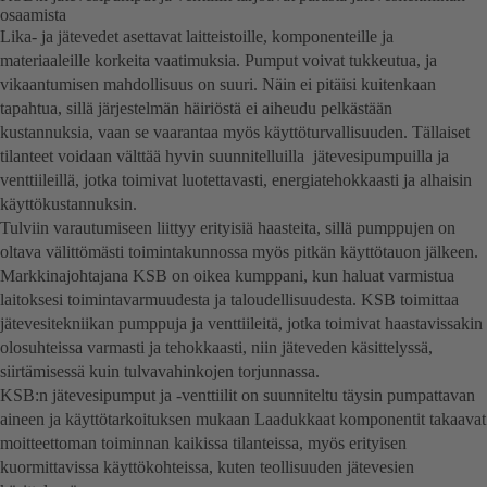
osaamista
Lika- ja jätevedet asettavat laitteistoille, komponenteille ja
materiaaleille korkeita vaatimuksia. Pumput voivat tukkeutua, ja
vikaantumisen mahdollisuus on suuri. Näin ei pitäisi kuitenkaan
tapahtua, sillä järjestelmän häiriöstä ei aiheudu pelkästään
kustannuksia, vaan se vaarantaa myös käyttöturvallisuuden. Tällaiset
tilanteet voidaan välttää hyvin suunnitelluilla jätevesipumpuilla ja
venttiileillä, jotka toimivat luotettavasti, energiatehokkaasti ja alhaisin
käyttökustannuksin.
Tulviin varautumiseen liittyy erityisiä haasteita, sillä pumppujen on
oltava välittömästi toimintakunnossa myös pitkän käyttötauon jälkeen.
Markkinajohtajana KSB on oikea kumppani, kun haluat varmistua
laitoksesi toimintavarmuudesta ja taloudellisuudesta. KSB toimittaa
jätevesitekniikan pumppuja ja venttiileitä, jotka toimivat haastavissakin
olosuhteissa varmasti ja tehokkaasti, niin jäteveden käsittelyssä,
siirtämisessä kuin tulvavahinkojen torjunnassa.
KSB:n jätevesipumput ja -venttiilit on suunniteltu täysin pumpattavan
aineen ja käyttötarkoituksen mukaan Laadukkaat komponentit takaavat
moitteettoman toiminnan kaikissa tilanteissa, myös erityisen
kuormittavissa käyttökohteissa, kuten teollisuuden jätevesien