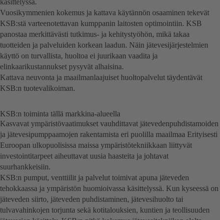
käsittelyssä.
Vuosikymmenien kokemus ja kattava käytännön osaaminen tekevät
KSB:stä varteenotettavan kumppanin laitosten optimointiin. KSB
panostaa merkittävästi tutkimus- ja kehitystyöhön, mikä takaa
tuotteiden ja palveluiden korkean laadun. Näin jätevesijärjestelmien
käyttö on turvallista, huoltoa ei juurikaan vaadita ja
elinkaarikustannukset pysyvät alhaisina.
Kattava neuvonta ja maailmanlaajuiset huoltopalvelut täydentävät
KSB:n tuotevalikoiman.
KSB:n toiminta tällä markkina-alueella
Kasvavat ympäristövaatimukset vauhdittavat jätevedenpuhdistamoiden
ja jätevesipumppaamojen rakentamista eri puolilla maailmaa Erityisesti
Euroopan ulkopuolisissa maissa ympäristötekniikkaan liittyvät
investointitarpeet aiheuttavat uusia haasteita ja johtavat
suurhankkeisiin.
KSB:n pumput, venttiilit ja palvelut toimivat apuna jäteveden
tehokkaassa ja ympäristön huomioivassa käsittelyssä. Kun kyseessä on
jäteveden siirto, jäteveden puhdistaminen, jätevesihuolto tai
tulvavahinkojen torjunta sekä kotitalouksien, kuntien ja teollisuuden