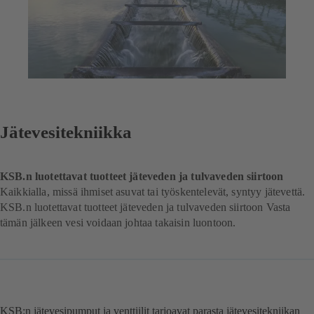
Jätevesitekniikka
KSB.n luotettavat tuotteet jäteveden ja tulvaveden siirtoon
Kaikkialla, missä ihmiset asuvat tai työskentelevät, syntyy jätevettä.
KSB.n luotettavat tuotteet jäteveden ja tulvaveden siirtoon Vasta
tämän jälkeen vesi voidaan johtaa takaisin luontoon.
KSB:n jätevesipumput ja venttiilit tarjoavat parasta jätevesitekniikan