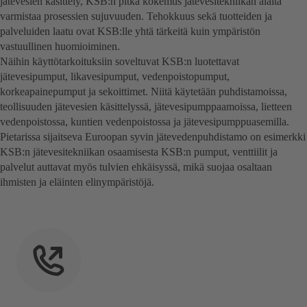
jätevesien käsittely, KSB:n pitkä kokemus jätevesitekniikan alalta
varmistaa prosessien sujuvuuden. Tehokkuus sekä tuotteiden ja
palveluiden laatu ovat KSB:lle yhtä tärkeitä kuin ympäristön
vastuullinen huomioiminen.
Näihin käyttötarkoituksiin soveltuvat KSB:n luotettavat
jätevesipumput, likavesipumput, vedenpoistopumput,
korkeapainepumput ja sekoittimet. Niitä käytetään puhdistamoissa,
teollisuuden jätevesien käsittelyssä, jätevesipumppaamoissa, lietteen
vedenpoistossa, kuntien vedenpoistossa ja jätevesipumppuasemilla.
Pietarissa sijaitseva Euroopan syvin jätevedenpuhdistamo on esimerkki
KSB:n jätevesitekniikan osaamisesta KSB:n pumput, venttiilit ja
palvelut auttavat myös tulvien ehkäisyssä, mikä suojaa osaltaan
ihmisten ja eläinten elinympäristöjä.