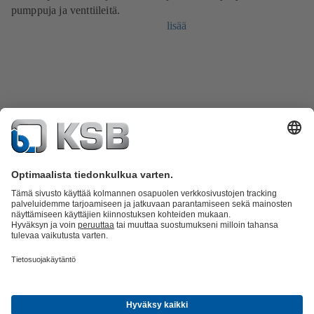
pumppuja ja venttiileitä.
lisää
Tuoteluettelo
KSB SupremeServ: Spare Parts
KSB SupremeServ:
huippupalvelua pumpuille ja venttiileille
Ostoskori
Ohjelmisto ja
osaaminen
Jätevesitekniikka
Vesitekniikka
Teollisuustekniikka
Rakennustekniikka