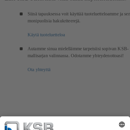
Siinä tapauksessa voit käyttää tuoteluetteloamme ja se
monipuolisia hakukriteerejä.
Käytä tuoteluetteloa
Autamme sinua mielellämme tarpeisiisi sopivan KSB-
mallisarjan valinnassa. Odotamme yhteydenottoasi!
Ota yhteyttä