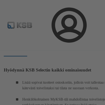
Kirjaudu
Ohjelmisto ja osaaminen
Suunnittelutyökalut
Löydä pumput ja venttiilit KSB Selectillä
Hyödynnä KSB Selectin kaikki ominaisuudet
Lisää sopivat tuotteet ostoskoriin, jolloin voit tallentaa
kätevästi toivelistaksi tai tilata ne suoraan verkosta.
Henkilökohtainen MyKSB-tili mahdollistaa toivelistoje
verkkokaupan käyttämisen. Se tarjoaa lisää etuja: