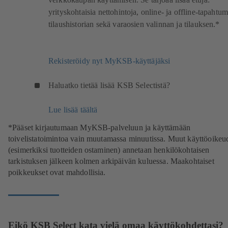
yrityskohtaisia nettohintoja, online- ja offline-tapahtu
tilaushistorian sekä varaosien valinnan ja tilauksen.*
Rekisteröidy nyt MyKSB-käyttäjäksi
Haluatko tietää lisää KSB Selectistä?
Lue lisää täältä
*Pääset kirjautumaan MyKSB-palveluun ja käyttämään
toivelistatoimintoa vain muutamassa minuutissa. Muut käyttöoikeu
(esimerkiksi tuotteiden ostaminen) annetaan henkilökohtaisen
tarkistuksen jälkeen kolmen arkipäivän kuluessa. Maakohtaiset
poikkeukset ovat mahdollisia.
Eikö KSB Select kata vielä omaa käyttökohdettasi?