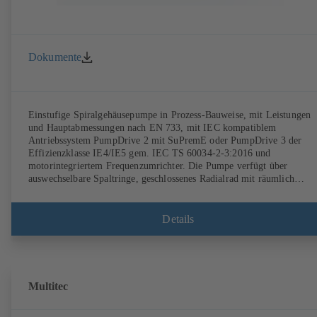
Dokumente
Einstufige Spiralgehäusepumpe in Prozess-Bauweise, mit Leistungen
und Hauptabmessungen nach EN 733, mit IEC kompatiblem
Antriebssystem PumpDrive 2 mit SuPremE oder PumpDrive 3 der
Effizienzklasse IE4/IE5 gem. IEC TS 60034-2-3:2016 und
motorintegriertem Frequenzumrichter. Die Pumpe verfügt über
auswechselbare Spaltringe, geschlossenes Radialrad mit räumlich
gekrümmten Schaufeln, Einzel- sowie Doppelgleitringdichtungen nac
EN 12756, Welle im Bereich der Wellendichtung mit auswechselbarer
Wellenschutzhülse. Die Prozessbauweise ermöglicht eine Demontage d
Details
Kupplung, der Lagerträger und des Laufrads, ohne dass das
Pumpengehäuse von den Rohrleitungen getrennt werden muss.
Befestigungspunkte entsprechend IEC 60072, Hüllmaße gemäß
DIN V 42673 (07-2011). ATEX-Ausführung erhältlich. Den
Effizienzanforderungen der ErP Richtlinien weit voraus.
Multitec