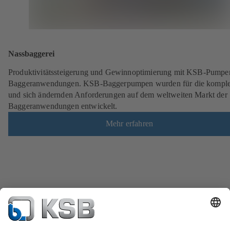
Nassbaggerei
Produktivitätssteigerung und Gewinnoptimierung mit KSB-Pumpe
Baggeranwendungen. KSB-Baggerpumpen wurden für die kompl
und sich ändernden Anforderungen auf dem weltweiten Markt der
Baggeranwendungen entwickelt.
Mehr erfahren