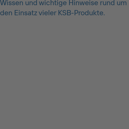
Wissen und wichtige Hinweise rund um
den Einsatz vieler KSB-Produkte.