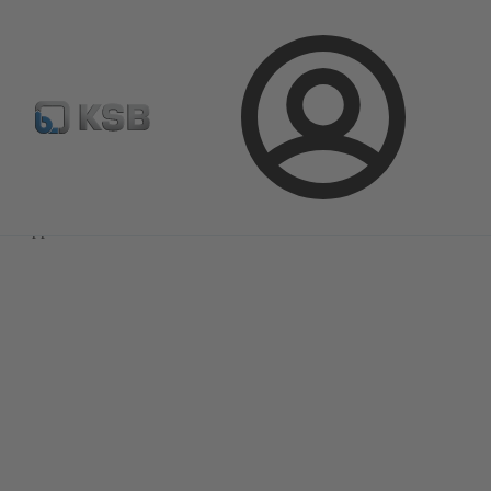
Pumpen & Armaturen finden
Produkt konfigurieren
E
Login
Magazin
Tipps und Tricks
Magazin
Tipps und Tricks