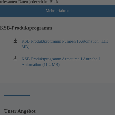
relevanten Daten jederzeit im Blick.
Mehr erfahren
KSB-Produktprogramm
KSB Produktprogramm Pumpen I Automation (13.3
(öffnet
MB)
in
einem
neuen
KSB Produktprogramm Armaturen I Antriebe I
(öffnet
Tab)
Automation (11.4 MB)
in
einem
neuen
Tab)
Unser Angebot