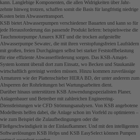
kann. Langlebige Komponenten, die allen Widrigkeiten über Jahr­
zehnte hinweg trotzen, schaffen somit die Basis für langfristig niedrige
Kosten beim Abwassertransport.
KSB bietet Abwasserpumpen verschiedener Bauarten und kann so für
jede Heraus­forderung das passende Produkt liefern: beispielsweise die
Tauchmotorpumpe Amarex KRT und die trocken aufgestellte
Abwasserpumpe Sewatec, die mit ihren verstopfungsfreien Laufrädern
mit großen, freien Durchgängen selbst bei starker Feststoffbelastung
für eine effiziente Abwasserförderung sorgen. Das KSB-Amajet-
System kommt überall dort zum Einsatz, wo Becken und Staukanäle
wirtschaftlich gereinigt werden müssen. Hinzu kommen zuverlässige
Armaturen wie der Platten­schieber HERA BD, der unter anderem zum
Absperren der Rohrleitungen bei Wartungsarbeiten dient.
Darüber hinaus unterstützen KSB Anwendungsspezialisten Planer,
Anlagenbauer und Betreiber mit zahlreichen Engineering-
Dienstleistungen wie CFD Strömungsanalysen. Von KSB angebotene
Modelltests helfen dabei, die Anlage schon im Vorfeld zu optimieren –
wie zum Beispiel die Zulaufbedingungen oder die
Fließgeschwindigkeit in der Einlaufkammer. Und mit den intelligenten
Softwarelösungen KSB Helps und KSB EasySelect können Pumpen
optimal ausgelegt werden.