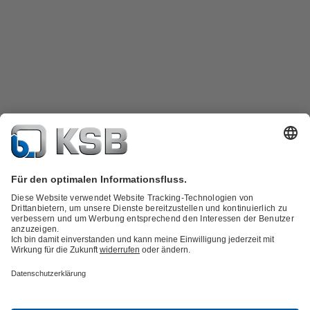
Produktkatalog
KSB SupremeServ: Spare Parts
Technische
Services
Warenkorb
Produktbauarten