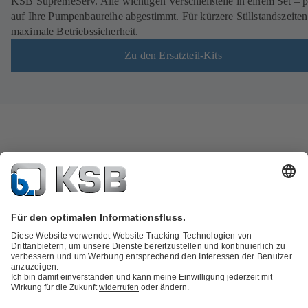
KSB SupremeServ. Alle wichtigen Verschleißteile in einem Set – p
auf Ihre Pumpenbaureihe abgestimmt. Für kürzere Stillstandszeite
maximale Betriebssicherheit.
Zu den Ersatzteil-Kits