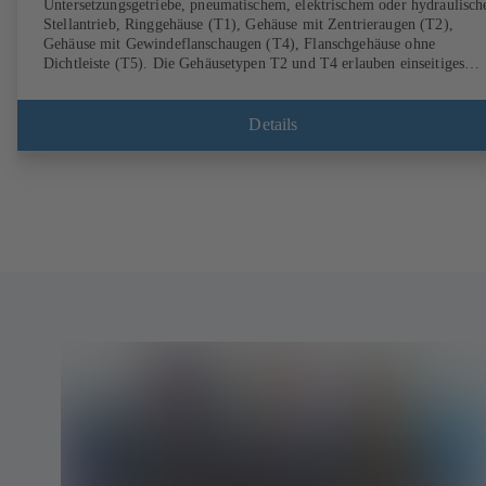
Untersetzungsgetriebe, pneumatischem, elektrischem oder hydraulisc
Stellantrieb, Ringgehäuse (T1), Gehäuse mit Zentrieraugen (T2),
Gehäuse mit Gewindeflanschaugen (T4), Flanschgehäuse ohne
Dichtleiste (T5). Die Gehäusetypen T2 und T4 erlauben einseitiges
Abflanschen und den Einbau als Endarmatur mit Gegenflansch.
Anschlüsse nach EN, ASME, JIS.
Details