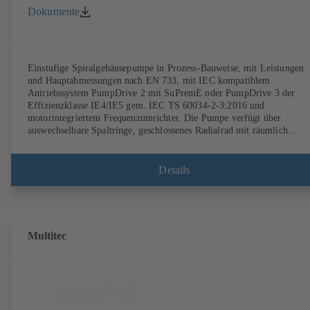
Dokumente
Einstufige Spiralgehäusepumpe in Prozess-Bauweise, mit Leistungen
und Hauptabmessungen nach EN 733, mit IEC kompatiblem
Antriebssystem PumpDrive 2 mit SuPremE oder PumpDrive 3 der
Effizienzklasse IE4/IE5 gem. IEC TS 60034-2-3:2016 und
motorintegriertem Frequenzumrichter. Die Pumpe verfügt über
auswechselbare Spaltringe, geschlossenes Radialrad mit räumlich
gekrümmten Schaufeln, Einzel- sowie Doppelgleitringdichtungen nac
EN 12756, Welle im Bereich der Wellendichtung mit auswechselbarer
Wellenschutzhülse. Die Prozessbauweise ermöglicht eine Demontage d
Details
Kupplung, der Lagerträger und des Laufrads, ohne dass das
Pumpengehäuse von den Rohrleitungen getrennt werden muss.
Befestigungspunkte entsprechend IEC 60072, Hüllmaße gemäß
DIN V 42673 (07-2011). ATEX-Ausführung erhältlich. Den
Effizienzanforderungen der ErP Richtlinien weit voraus.
Multitec