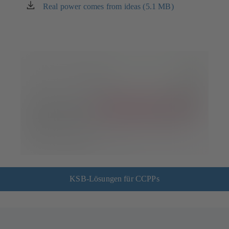
einem
Real power comes from ideas (5.1 MB)
(öffnet
neuen
in
Tab)
einem
neuen
Tab)
KSB-Lösungen für CCPPs