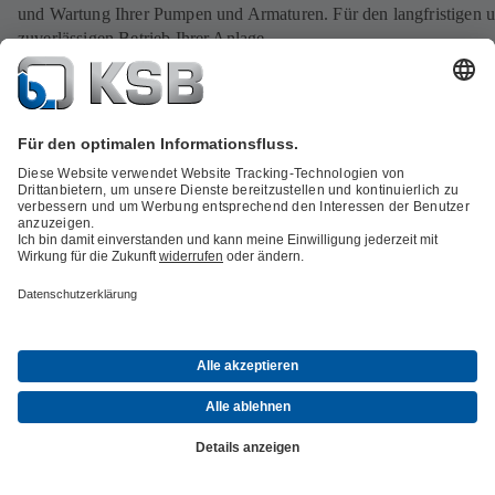
und Wartung Ihrer Pumpen und Armaturen. Für den langfristigen 
zuverlässigen Betrieb Ihrer Anlage.
Zum Service
Ersatzteile für Fremdprodukte: ReEngineering-Lösungen von
SupremeServ