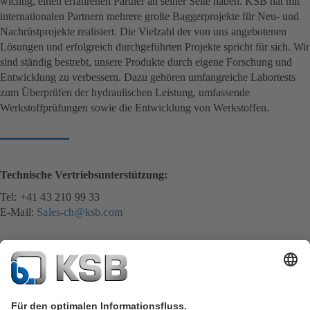
wichtig, einen erfahrenen Partner an seiner Seite haben. KSB hat mit
internationalen Partnern mehrere große Baggerprojekte für Neu- und
Nachrüstprojekte realisiert. Die Vielzahl der von uns angebotenen
Lösungen und erfolgreich durchgeführten Projekte spricht für sich. Wir
sind ständig bestrebt, unsere Produkte durch eigene Forschung und
Entwicklung zu verbessern. Dazu gehören umfangreiche Labortests
zum Überprüfen der hydraulischen Leistung, umfassende
Werkstoffprüfungen sowie die Entwicklung von Werkstoffen.
Technische Vertriebsunterstützung:
Tel: +41 43 210 99 33
E-Mail:
Sales-ch@ksb.com