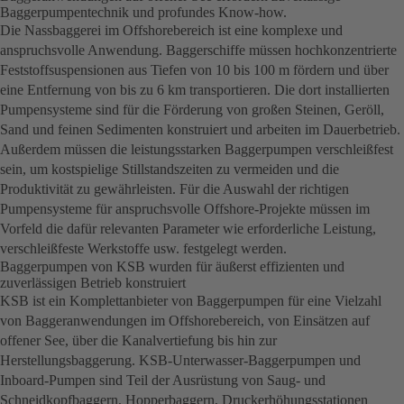
Baggerpumpentechnik und profundes Know-how.
Die Nassbaggerei im Offshorebereich ist eine komplexe und
anspruchsvolle Anwendung. Baggerschiffe müssen hochkonzentrierte
Feststoffsuspensionen aus Tiefen von 10 bis 100 m fördern und über
eine Entfernung von bis zu 6 km transportieren. Die dort installierten
Pumpensysteme sind für die Förderung von großen Steinen, Geröll,
Sand und feinen Sedimenten konstruiert und arbeiten im Dauerbetrieb.
Außerdem müssen die leistungsstarken Baggerpumpen verschleißfest
sein, um kostspielige Stillstandszeiten zu vermeiden und die
Produktivität zu gewährleisten. Für die Auswahl der richtigen
Pumpensysteme für anspruchsvolle Offshore-Projekte müssen im
Vorfeld die dafür relevanten Parameter wie erforderliche Leistung,
verschleißfeste Werkstoffe usw. festgelegt werden.
Baggerpumpen von KSB wurden für äußerst effizienten und
zuverlässigen Betrieb konstruiert
KSB ist ein Komplettanbieter von Baggerpumpen für eine Vielzahl
von Baggeranwendungen im Offshorebereich, von Einsätzen auf
offener See, über die Kanalvertiefung bis hin zur
Herstellungsbaggerung. KSB-Unterwasser-Baggerpumpen und
Inboard-Pumpen sind Teil der Ausrüstung von Saug- und
Schneidkopfbaggern, Hopperbaggern, Druckerhöhungsstationen