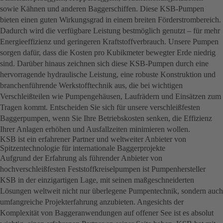
sowie Kähnen und anderen Baggerschiffen. Diese KSB-Pumpen
bieten einen guten Wirkungsgrad in einem breiten Förderstrombereich.
Dadurch wird die verfügbare Leistung bestmöglich genutzt – für mehr
Energieeffizienz und geringeren Kraftstoffverbrauch. Unsere Pumpen
sorgen dafür, dass die Kosten pro Kubikmeter bewegter Erde niedrig
sind. Darüber hinaus zeichnen sich diese KSB-Pumpen durch eine
hervorragende hydraulische Leistung, eine robuste Konstruktion und
branchenführende Werkstofftechnik aus, die bei wichtigen
Verschleißteilen wie Pumpengehäusen, Laufrädern und Einsätzen zum
Tragen kommt. Entscheiden Sie sich für unsere verschleißfesten
Baggerpumpen, wenn Sie Ihre Betriebskosten senken, die Effizienz
Ihrer Anlagen erhöhen und Ausfallzeiten minimieren wollen.
KSB ist ein erfahrener Partner und weltweiter Anbieter von
Spitzentechnologie für internationale Baggerprojekte
Aufgrund der Erfahrung als führender Anbieter von
hochverschleißfesten Feststoffkreiselpumpen ist Pumpenhersteller
KSB in der einzigartigen Lage, mit seinen maßgeschneiderten
Lösungen weltweit nicht nur überlegene Pumpentechnik, sondern auch
umfangreiche Projekterfahrung anzubieten. Angesichts der
Komplexität von Baggeranwendungen auf offener See ist es absolut