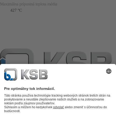
Maximálna prípustná teplota média
427 °C
Katalóg produktov
KSB SupremeServ: Premium service for pumps
and valves
KSB SupremeServ: Spare parts
Nákupný košík
Software a
know-how