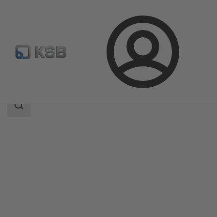
Prihlásenie
Produkty
Katalóg produktov
MIL 27000
Oblasť
vyhľadávania
Oblasť
vyhľadávania