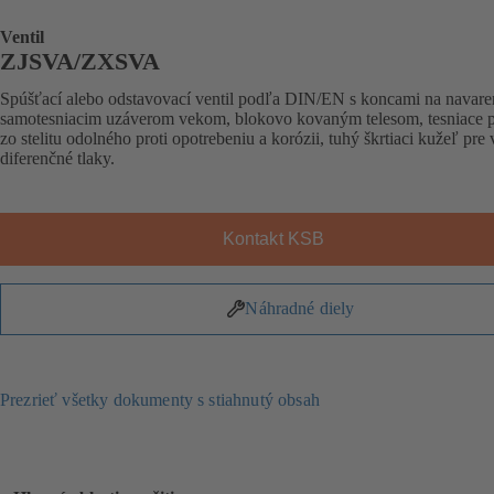
Ventil
ZJSVA/ZXSVA
Spúšťací alebo odstavovací ventil podľa DIN/EN s koncami na navaren
samotesniacim uzáverom vekom, blokovo kovaným telesom, tesniace 
zo stelitu odolného proti opotrebeniu a korózii, tuhý škrtiaci kužeľ pre
diferenčné tlaky.
Kontakt KSB
Náhradné diely
Prezrieť všetky dokumenty s stiahnutý obsah