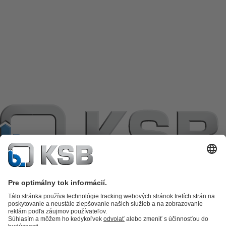
Katalóg produktov
KSB SupremeServ: Premium service for pumps
and valves
KSB SupremeServ: Spare parts
Nákupný košík
Software a