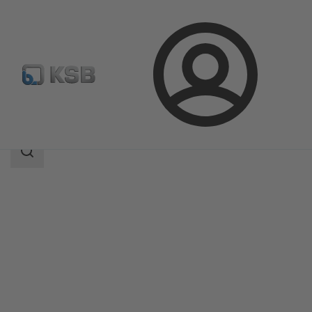
Prihlásenie
Produkty
Katalóg produktov
ZJSVA/ZXSVA
Oblasť
vyhľadávania
Oblasť
vyhľadávania