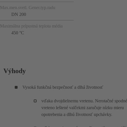
Max.men.svetl. Gener.typ.radu
DN 200
Maximálna prípustná teplota média
450 °C
Výhody
Vysoká funkčná bezpečnosť a dlhá životnosť
vďaka dvojdielnemu vretenu. Nerotačné spodn
vreteno leštené valčekmi zaručuje nízku mieru
opotrebenia a dlhú životnosť upchávky.