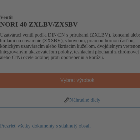
Ventil
NORI 40 ZXLBV/ZXSBV
Uzatvárací ventil podľa DIN/EN s prírubami (ZXLBV), koncami aleb
hrdlami na navarenie (ZXSBV), vlnovcom, priamou hornou časťou,
kónickým uzatváracím alebo škrtiacim kužeľom, dvojdielnym vreteno
integrovaným ukazovateľom polohy, tesniacimi plochami z chrómovej 
alebo CrNi ocele odolnej proti opotrebeniu a korózii.
Vybrať výrobok
Náhradné diely
Prezrieť všetky dokumenty s stiahnutý obsah