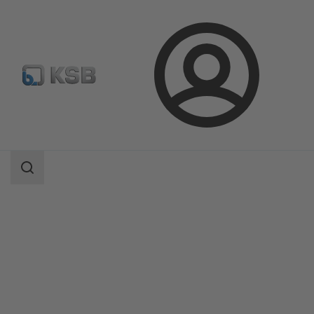
Prihlásenie
Produkty
Katalóg produktov
NORI 40 ZXLBV/ZXSBV
Oblasť
vyhľadávania
Oblasť
vyhľadávania