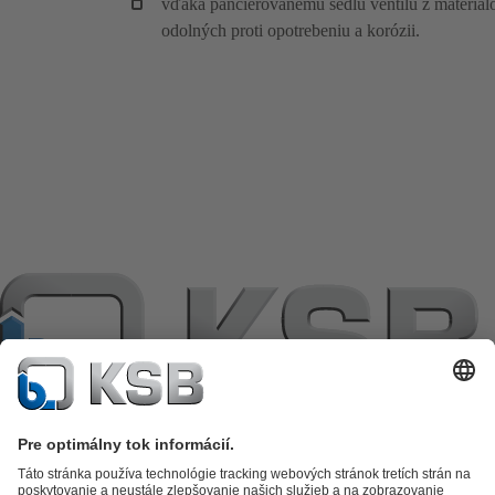
vďaka pancierovanému sedlu ventilu z materiál
odolných proti opotrebeniu a korózii.