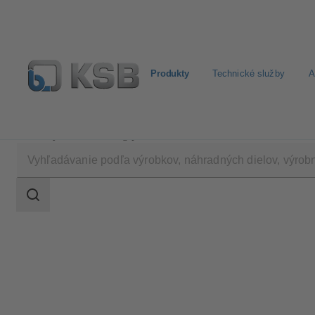
Produkty
Technické služby
A
Produkty
Katalóg produktov
MIL 77000
Oblasť
vyhľadávania
Oblasť
vyhľadávania