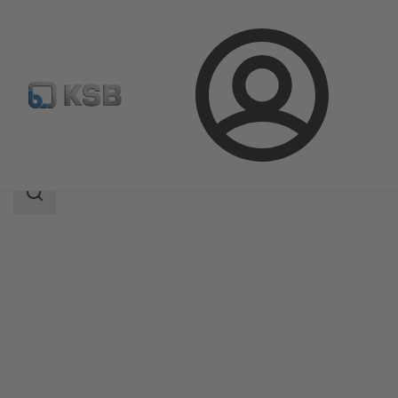
Prihlásenie
Produkty
Katalóg produktov
ECOLINE GTB 150-600
Oblasť
vyhľadávania
Oblasť
vyhľadávania