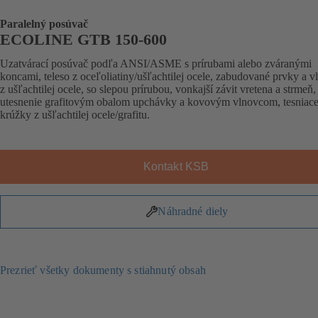
Paralelný posúvač
ECOLINE GTB 150-600
Uzatvárací posúvač podľa ANSI/ASME s prírubami alebo zváranými
koncami, teleso z oceľoliatiny/ušľachtilej ocele, zabudované prvky a v
z ušľachtilej ocele, so slepou prírubou, vonkajší závit vretena a strmeň,
utesnenie grafitovým obalom upchávky a kovovým vlnovcom, tesniac
krúžky z ušľachtilej ocele/grafitu.
Kontakt KSB
Náhradné diely
Prezrieť všetky dokumenty s stiahnutý obsah