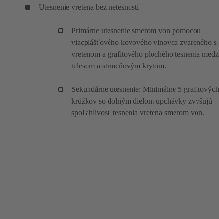
Utesnenie vretena bez netesností
Primárne utesnenie smerom von pomocou
viacplášťového kovového vlnovca zvareného s
vretenom a grafitového plochého tesnenia medz
telesom a strmeňovým krytom.
Sekundárne utesnenie: Minimálne 5 grafitových
krúžkov so dolným dielom upchávky zvyšujú
spoľahlivosť tesnenia vretena smerom von.