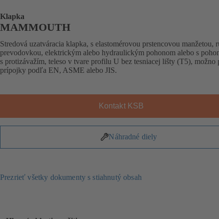
Klapka
MAMMOUTH
Stredová uzatváracia klapka, s elastomérovou prstencovou manžetou, 
prevodovkou, elektrickým alebo hydraulickým pohonom alebo s poh
s protizávažím, teleso v tvare profilu U bez tesniacej lišty (T5), možno
prípojky podľa EN, ASME alebo JIS.
Kontakt KSB
Náhradné diely
Prezrieť všetky dokumenty s stiahnutý obsah