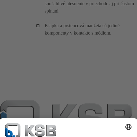
spoľahlivé utesnenie v priechode aj pri častom
spínaní.
Klapka a prstencová manžeta sú jediné
komponenty v kontakte s médiom.