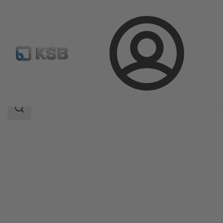
Prihlásenie
Produkty
Katalóg produktov
MAMMOUTH
Oblasť
vyhľadávania
Oblasť
vyhľadávania