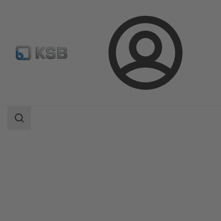
Prihlásenie
Produkty
Katalóg produktov
BOATRONIC 100/BOATRONIC 100 MOD
Oblasť
vyhľadávania
Oblasť
vyhľadávania