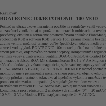
Regulovať
BOATRONIC 100/BOATRONIC 100 MOD
Počítač na ultrazvukové meranie na použitie na regulačný ventil vetiev
a uzatvárací ventil, ako aj na použitie na meracích trubiciach, na uvede
prevádzky, obsluhu a zobrazenie prostredníctvom aplikácie FlowMana
spoločnosti KSB a softvéru KSB Service Tool, priame meranie bez za
zdvihu ventilu, možnosť priamej voľby špecifických údajov médií pre
a zmesi voda-glykol. BOATRONIC 100: merací počítač na mobilné m
smeru prietoku, objemového prietoku a teploty, kompatibilný s regula
ventilmi vetiev a uzatváracími ventilmi BOA-Control/BOA-Control I
aj meracou trubicou BOA-MP s akumulátorom 6 x 1,2 V AA Mignon (n
súčasťou dodávky), vrátane magnetickej spárovateľnej súpravy snímač
BOA-Control DN15-200). BOATRONIC 100 MOD: merací počítač 
monitorovanie a permanentné meranie smeru prietoku, objemového pri
teploty prítoku a vratného toku, ako aj tepelného výkonu a množstva te
pomocou ultrazvuku, kompatibilný s regulačným ventilom vetiev a
uzatváracím ventilom BOA-Control IMS, ako aj meracou trubicou B
komunikácia prostredníctvom 2 analógových signálov (0/4 – 20 mA/0/
10 V/0 – 5 V) a Modbus RTU, napájacie napätie 24 V AC/DC.