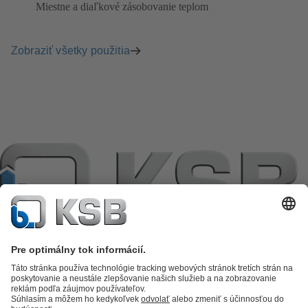
Miestne a diaľkové zásobovanie teplom
Zobraziť všetky použitia
Katalóg produktov
KSB SupremeServ: Premium service for pumps
and valves
KSB SupremeServ: Spare parts
Nákupný košík
Software a