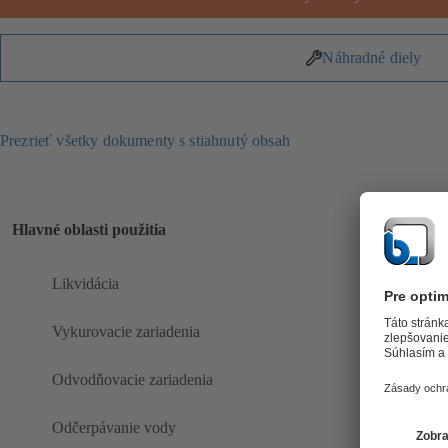
Náhradné diely
Prezrieť všetky dokumenty s stiahnutý obsah
Hlavné oblasti použitia
Likvidácia
Vykurovacie zariadenia
Odvodňovacie zariadenia
Odčerpávanie vody