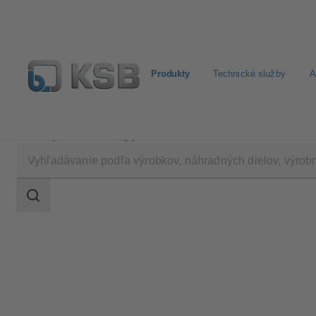
Produkty
Technické služby
A
Produkty
Katalóg produktov
Rotex
Oblasť
vyhľadávania
Oblasť
vyhľadávania