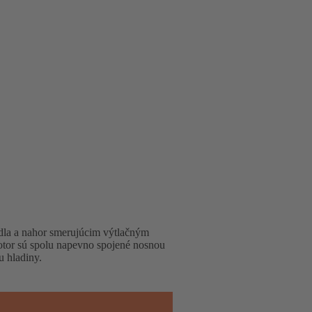
adla a nahor smerujúcim výtlačným
otor sú spolu napevno spojené nosnou
u hladiny.