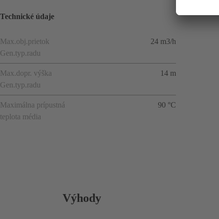
Technické údaje
Max.obj.prietok
24 m3/h
Gen.typ.radu
Max.dopr. výška
14 m
Gen.typ.radu
Maximálna prípustná
90 °C
teplota média
Výhody