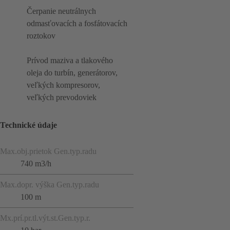
Čerpanie neutrálnych
odmasťovacích a fosfátovacích
roztokov
Prívod maziva a tlakového
oleja do turbín, generátorov,
veľkých kompresorov,
veľkých prevodoviek
Technické údaje
Max.obj.prietok Gen.typ.radu
740 m3/h
Max.dopr. výška Gen.typ.radu
100 m
Mx.prí.pr.tl.výt.st.Gen.typ.r.