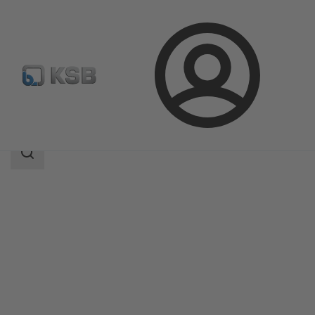
Prihlásenie
Produkty
Katalóg produktov
Etanorm V
Oblasť
vyhľadávania
Oblasť
vyhľadávania