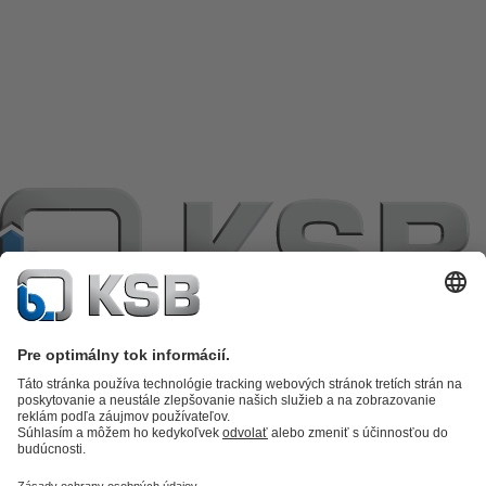
Katalóg produktov
KSB SupremeServ: Premium service for pumps
and valves
KSB SupremeServ: Spare parts
Nákupný košík
Software a
know-how
Technológia spracovania odpadových vôd
Zásobovanie