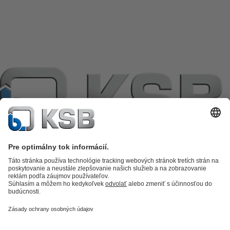
Katalóg produktov
KSB SupremeServ: Premium service for pumps
and valves
KSB SupremeServ: Spare parts
Nákupný košík
Software a
know-how
Technológia spracovania odpadových vôd
Zásobovanie
vodou
Priemyselná technika
Technické zariadenia budov
Energetická