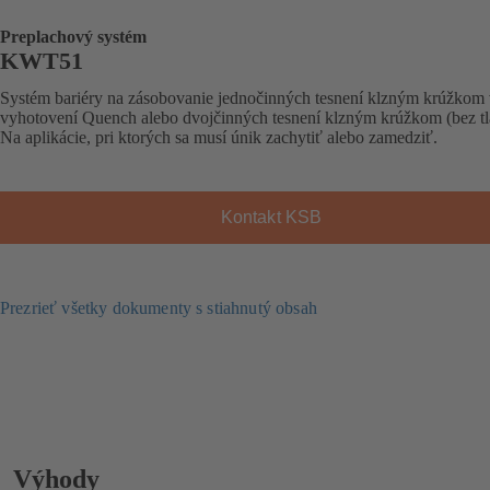
Preplachový systém
KWT51
Systém bariéry na zásobovanie jednočinných tesnení klzným krúžkom
vyhotovení Quench alebo dvojčinných tesnení klzným krúžkom (bez tl
Na aplikácie, pri ktorých sa musí únik zachytiť alebo zamedziť.
Kontakt KSB
Prezrieť všetky dokumenty s stiahnutý obsah
Výhody