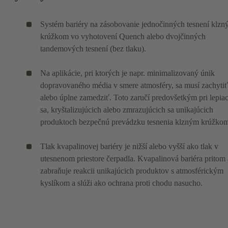
Systém bariéry na zásobovanie jednočinných tesnení klz
krúžkom vo vyhotovení Quench alebo dvojčinných
tandemových tesnení (bez tlaku).
Na aplikácie, pri ktorých je napr. minimalizovaný únik
dopravovaného média v smere atmosféry, sa musí zachytiť
alebo úplne zamedziť. Toto zaručí predovšetkým pri lepia
sa, kryštalizujúcich alebo zmrazujúcich sa unikajúcich
produktoch bezpečnú prevádzku tesnenia klzným krúžko
Tlak kvapalinovej bariéry je nižší alebo vyšší ako tlak v
utesnenom priestore čerpadla. Kvapalinová bariéra pritom 
zabraňuje reakcii unikajúcich produktov s atmosférickým
kyslíkom a slúži ako ochrana proti chodu nasucho.