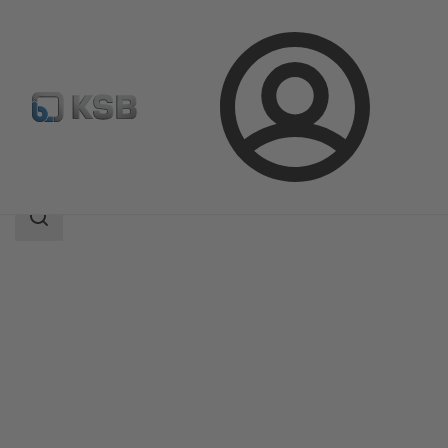
Prihlásenie
Produkty
Katalóg produktov
KWT51
Oblasť
vyhľadávania
Oblasť
vyhľadávania