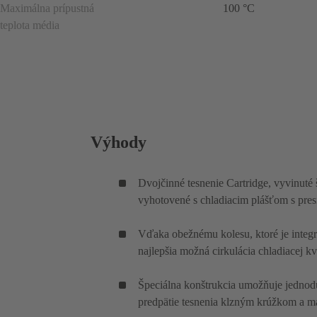
Maximálna prípustná
100 °C
teplota média
Výhody
Dvojčinné tesnenie Cartridge, vyvinuté
vyhotovené s chladiacim plášťom s pre
Vďaka obežnému kolesu, ktoré je integr
najlepšia možná cirkulácia chladiacej kv
Špeciálna konštrukcia umožňuje jedno
predpätie tesnenia klzným krúžkom a m