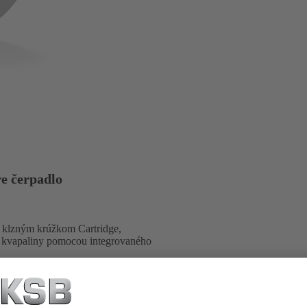
e čerpadlo
e klzným krúžkom Cartridge,
ej kvapaliny pomocou integrovaného