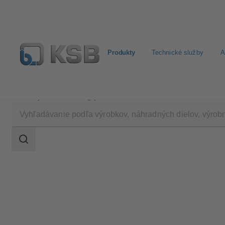
Produkty
Technické služby
A
Produkty
Katalóg produktov
4STK
Oblasť
vyhľadávania
Oblasť
vyhľadávania