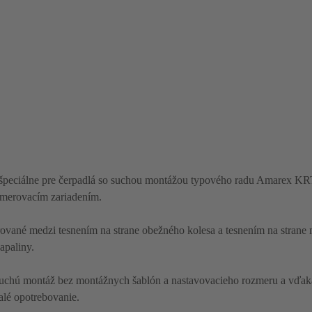
 špeciálne pre čerpadlá so suchou montážou typového radu Amarex KRT
smerovacím zariadením.
ované medzi tesnením na strane obežného kolesa a tesnením na strane 
apaliny.
duchú montáž bez montážnych šablón a nastavovacieho rozmeru a vďak
alé opotrebovanie.