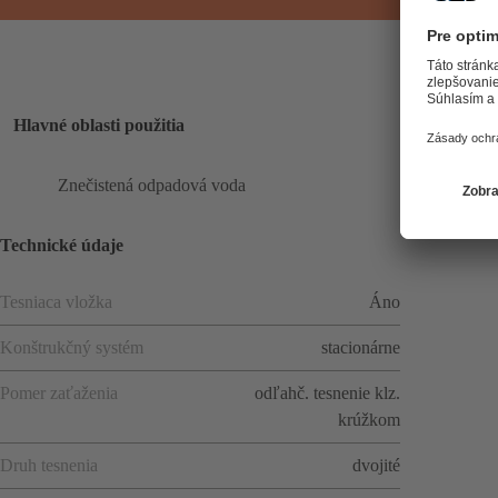
Hlavné oblasti použitia
Znečistená odpadová voda
Technické údaje
Tesniaca vložka
Áno
Konštrukčný systém
stacionárne
Pomer zaťaženia
odľahč. tesnenie klz.
krúžkom
Druh tesnenia
dvojité