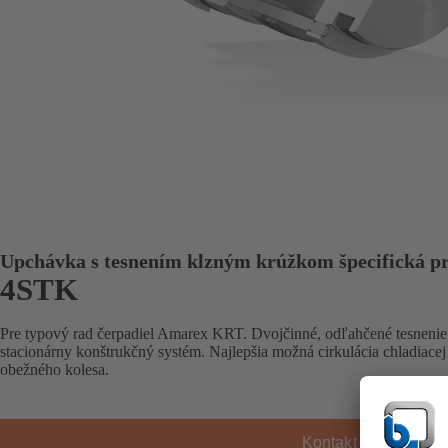
Upchávka s tesnením klzným krúžkom špecifická pr
4STK
Pre typový rad čerpadiel Amarex KRT. Dvojčinné, odľahčené tesneni
stacionárny konštrukčný systém. Najlepšia možná cirkulácia chladiac
obežného kolesa.
Kontakt KSB