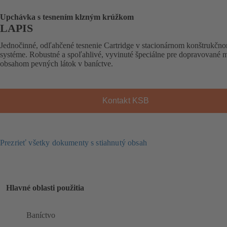
Upchávka s tesnením klzným krúžkom
LAPIS
Jednočinné, odľahčené tesnenie Cartridge v stacionárnom konštrukčn
systéme. Robustné a spoľahlivé, vyvinuté špeciálne pre dopravované m
obsahom pevných látok v baníctve.
Kontakt KSB
Prezrieť všetky dokumenty s stiahnutý obsah
Hlavné oblasti použitia
Baníctvo