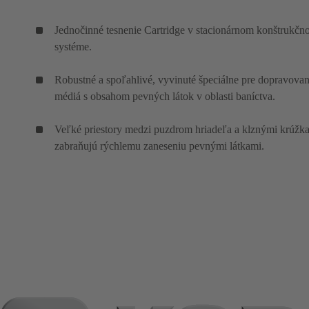
Jednočinné tesnenie Cartridge v stacionárnom konštrukč
systéme.
Robustné a spoľahlivé, vyvinuté špeciálne pre dopravova
médiá s obsahom pevných látok v oblasti baníctva.
Veľké priestory medzi puzdrom hriadeľa a klznými krúžk
zabraňujú rýchlemu zaneseniu pevnými látkami.