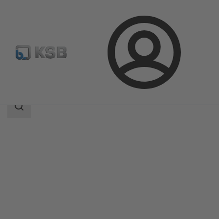
Prihlásenie
Produkty
Katalóg produktov
LAPIS
Oblasť
vyhľadávania
Oblasť
vyhľadávania