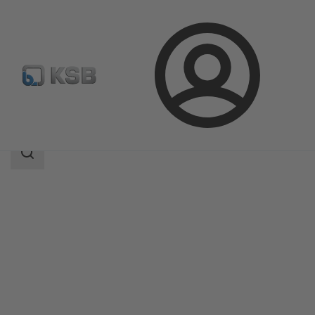
Prijava
Proizvodi
Katalog proizvoda
MIL 64000
Područje
pretrage
Područje
pretrage