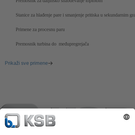
Premosnik za daljinsko snabdevanje toplotom
Stanice za hlađenje pare i smanjenje pritiska u sekundarnim g
Primene za procesnu paru
Premosnik turbina do ​ međupregrejača
Prikaži sve primene