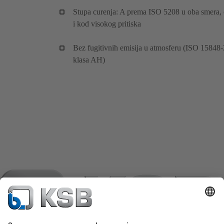
Stupa curenja: A prema ISO 5208 u oba smera,
i kod visokog pritiska
Bez fugitivnih emisija u atmosferu (ISO 15848-
klasa AH)