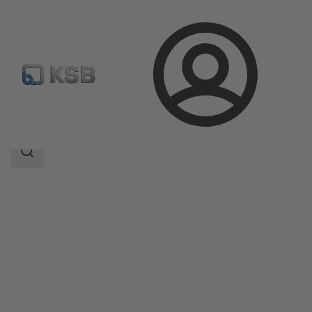
Prijava
Proizvodi
Katalog proizvoda
DANAÏS MT II
Područje
pretrage
Područje
pretrage