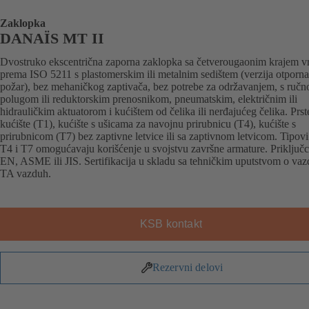
Zaklopka
DANAÏS MT II
Dvostruko ekscentrična zaporna zaklopka sa četverougaonim krajem vr
prema ISO 5211 s plastomerskim ili metalnim sedištem (verzija otporna
požar), bez mehaničkog zaptivača, bez potrebe za održavanjem, s ruč
polugom ili reduktorskim prenosnikom, pneumatskim, električnim ili
hidrauličkim aktuatorom i kućištem od čelika ili nerđajućeg čelika. Prst
kućište (T1), kućište s ušicama za navojnu prirubnicu (T4), kućište s
prirubnicom (T7) bez zaptivne letvice ili sa zaptivnom letvicom. Tipovi
T4 i T7 omogućavaju korišćenje u svojstvu završne armature. Priključ
EN, ASME ili JIS. Sertifikacija u skladu sa tehničkim uputstvom o va
TA vazduh.
KSB kontakt
Rezervni delovi