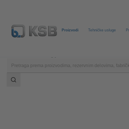
Proizvodi
Tehničke usluge
P
Proizvodi
Katalog proizvoda
NORI 160 ZXL/ZXS
Područje
pretrage
Područje
pretrage