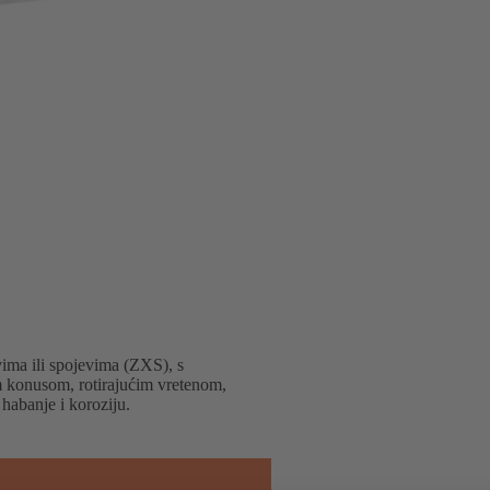
ima ili spojevima (ZXS), s
 konusom, rotirajućim vretenom,
habanje i koroziju.