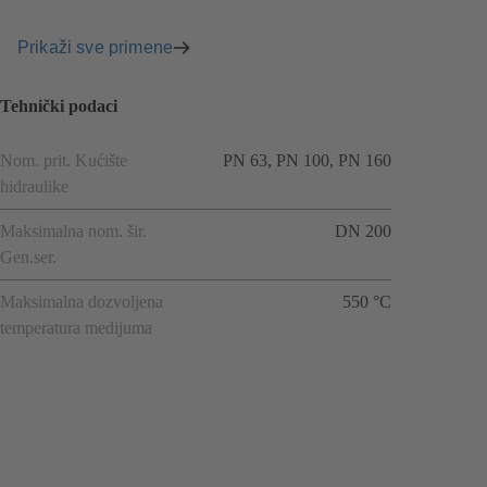
Prikaži sve primene
Tehnički podaci
Nom. prit. Kućište
PN 63, PN 100, PN 160
hidraulike
Maksimalna nom. šir.
DN 200
Gen.ser.
Maksimalna dozvoljena
550 °C
temperatura medijuma