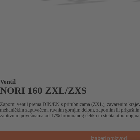
Ventil
NORI 160 ZXL/ZXS
Zaporni ventil prema DIN/EN s prirubnicama (ZXL), zavarenim krajev
mehaničkim zaptivačem, ravnim gornjim delom, zapornim ili prigušnim
zaptivnim površinama od 17% hromiranog čelika ili stelita otpornog na 
Izaberi proizvod