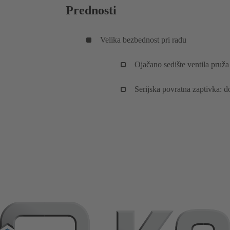
Prednosti
Velika bezbednost pri radu
Ojačano sedište ventila pruža
Serijska povratna zaptivka: d