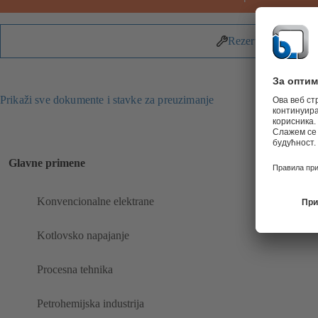
Rezervni delovi
Prikaži sve dokumente i stavke za preuzimanje
Glavne primene
Konvencionalne elektrane
Kotlovsko napajanje
Procesna tehnika
Petrohemijska industrija