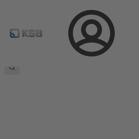
Prijava
Proizvodi
Katalog proizvoda
MIL 78000
Područje
pretrage
Područje
pretrage