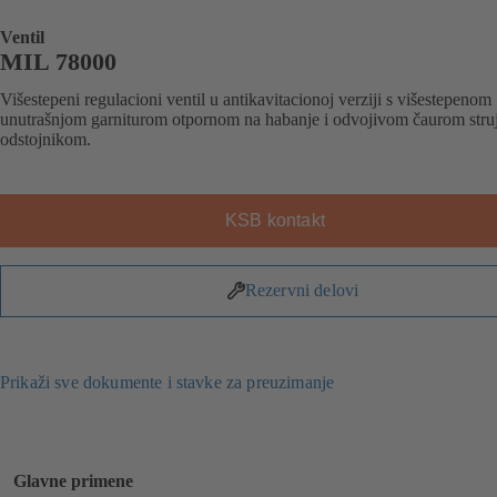
Ventil
MIL 78000
Višestepeni regulacioni ventil u antikavitacionoj verziji s višestepenom
unutrašnjom garniturom otpornom na habanje i odvojivom čaurom struj
odstojnikom.
KSB kontakt
Rezervni delovi
Prikaži sve dokumente i stavke za preuzimanje
Glavne primene