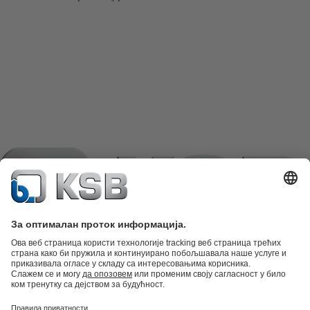
Katalog proizvoda
Rezervni delovi
Tehničke usluge
Korpa
Softver i
stručna znanja