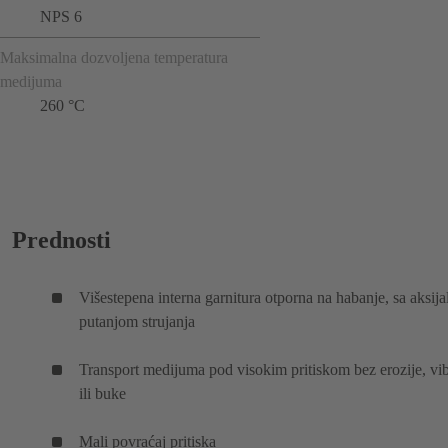
NPS 6
Maksimalna dozvoljena temperatura
medijuma
260 °C
Prednosti
Višestepena interna garnitura otporna na habanje, sa aksij
putanjom strujanja
Transport medijuma pod visokim pritiskom bez erozije, vib
ili buke
Mali povraćaj pritiska