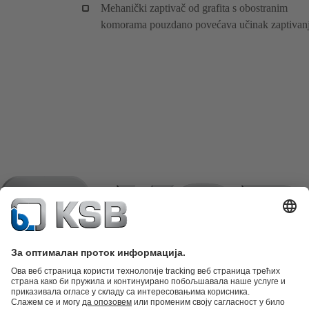
Mehanički zaptivač od grafita s obostranim
komorama pouzdano povećava učinak zaptivanj