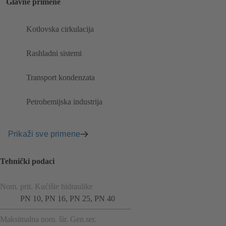
Glavne primene
Kotlovska cirkulacija
Rashladni sistemi
Transport kondenzata
Petrohemijska industrija
Prikaži sve primene
Tehnički podaci
Nom. prit. Kućište hidraulike
PN 10, PN 16, PN 25, PN 40
Maksimalna nom. šir. Gen.ser.