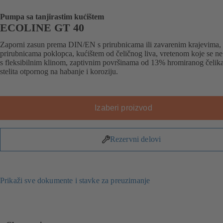
Pumpa sa tanjirastim kućištem
ECOLINE GT 40
Zaporni zasun prema DIN/EN s prirubnicama ili zavarenim krajevima, 
prirubnicama poklopca, kućištem od čeličnog liva, vretenom koje se ne
s fleksibilnim klinom, zaptivnim površinama od 13% hromiranog čelika 
stelita otpornog na habanje i koroziju.
Izaberi proizvod
Rezervni delovi
Prikaži sve dokumente i stavke za preuzimanje