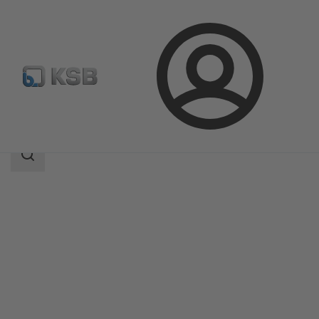
Prijava
Proizvodi
Katalog proizvoda
ECOLINE GT 40
Područje
pretrage
Područje
pretrage