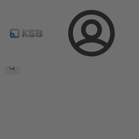
Prijava
Proizvodi
Katalog proizvoda
SISTO-C
Područje
pretrage
Područje
pretrage