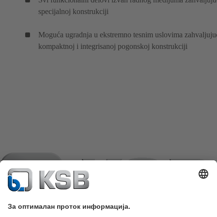
specijalnoj konstrukciji
Moguća ugradnja u ekstremno tesnim uslovima zahvaljuju
kompaktnoj i integrisanoj pogonskoj konstrukciji