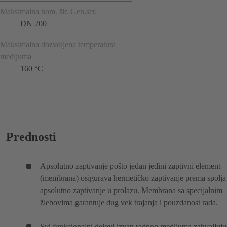
Maksimalna nom. šir. Gen.ser.
DN 200
Maksimalna dozvoljena temperatura
medijuma
160 °C
Prednosti
Apsolutno zaptivanje pošto jedan jedini zaptivni element
(membrana) osigurava hermetičko zaptivanje prema spolja 
apsolutno zaptivanje u prolazu. Membrana sa specijalnim
žlebovima garantuje dug vek trajanja i pouzdanost rada.
Svi funkcionalni delovi izvan radnog medijuma zahvaljuju