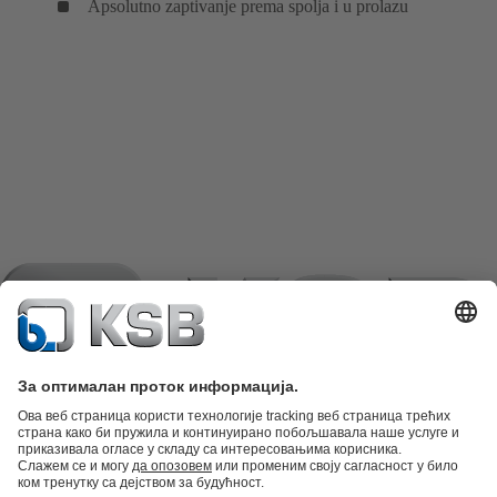
Apsolutno zaptivanje prema spolja i u prolazu
Katalog proizvoda
Rezervni delovi
Tehničke usluge
Korpa
Softver i