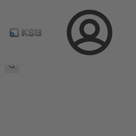
Prijava
Proizvodi
Katalog proizvoda
SISTO-20
Područje
pretrage
Područje
pretrage