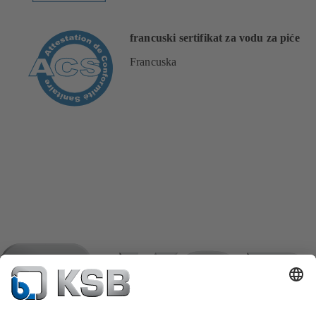
francuski sertifikat za vodu za piće
Francuska