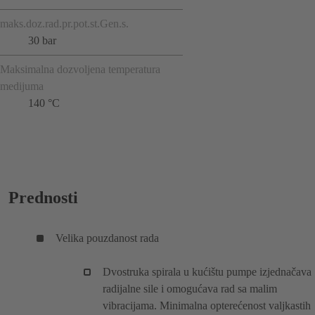
maks.doz.rad.pr.pot.st.Gen.s.
30 bar
Maksimalna dozvoljena temperatura
medijuma
140 °C
Prednosti
Velika pouzdanost rada
Dvostruka spirala u kućištu pumpe izjednačava
radijalne sile i omogućava rad sa malim
vibracijama. Minimalna opterećenost valjkastih