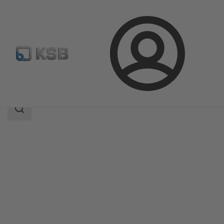
Prijava
Proizvodi
Katalog proizvoda
RDLO
Područje
pretrage
Područje
pretrage