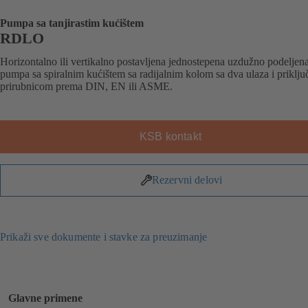
Pumpa sa tanjirastim kućištem
RDLO
Horizontalno ili vertikalno postavljena jednostepena uzdužno podeljen
pumpa sa spiralnim kućištem sa radijalnim kolom sa dva ulaza i priklj
prirubnicom prema DIN, EN ili ASME.
KSB kontakt
Rezervni delovi
Prikaži sve dokumente i stavke za preuzimanje
Glavne primene