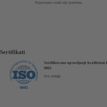
Nepovratni ventil nije potreban.
Sertifikati
Sertifikovano upravljanje kvalitetom
9001
Sve zemlje