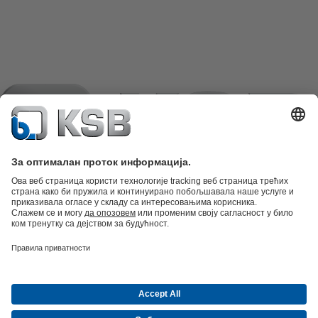
Katalog proizvoda
Rezervni delovi
Tehničke usluge
Korpa
Softver i
stručna znanja
Tehnologija otpadnih voda
Tehnologija vode
Industrijska
tehnika
Građevinarstvo
Energetika
Kompanija
Događaji
Mediji
Career opportunities at KSB
Društveni
mediji