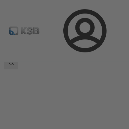
Prijava
Proizvodi
Katalog proizvoda
Etaprime B
Područje
pretrage
Područje
pretrage