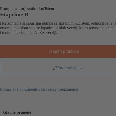
Pumpa sa tanjirastim kućištem
Etaprime B
Horizontalna samousisna pumpa sa spiralnim kućištem, jednostepena, s
otvorenim kolom sa više lopatica, u blok verziji, kruto povezana vrati
i motora, dostupna u ATEX verziji.
Izaberi proizvod
Rezervni delovi
Prikaži sve dokumente i stavke za preuzimanje
Glavne primene