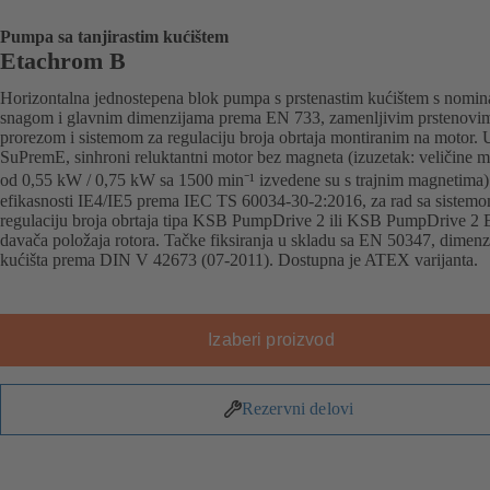
Pumpa sa tanjirastim kućištem
Etachrom B
Horizontalna jednostepena blok pumpa s prstenastim kućištem s nomi
snagom i glavnim dimenzijama prema EN 733, zamenljivim prstenovi
prorezom i sistemom za regulaciju broja obrtaja montiranim na motor
SuPremE, sinhroni reluktantni motor bez magneta (izuzetak: veličine m
od 0,55 kW / 0,75 kW sa 1500 min⁻¹ izvedene su s trajnim magnetima)
efikasnosti IE4/IE5 prema IEC TS 60034-30-2:2016, za rad sa sistem
regulaciju broja obrtaja tipa KSB PumpDrive 2 ili KSB PumpDrive 2 
davača položaja rotora. Tačke fiksiranja u skladu sa EN 50347, dimenz
kućišta prema DIN V 42673 (07-2011). Dostupna je ATEX varijanta.
Izaberi proizvod
Rezervni delovi