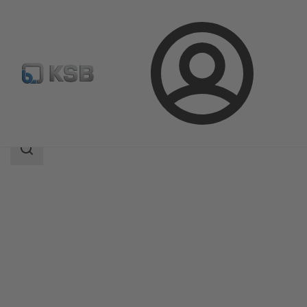
Prijava
Proizvodi
Katalog proizvoda
Etachrom B
Područje
pretrage
Područje
pretrage