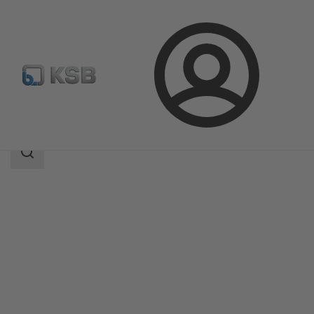
Prijava
Proizvodi
Katalog proizvoda
Ixo Pro
Područje
pretrage
Područje
pretrage