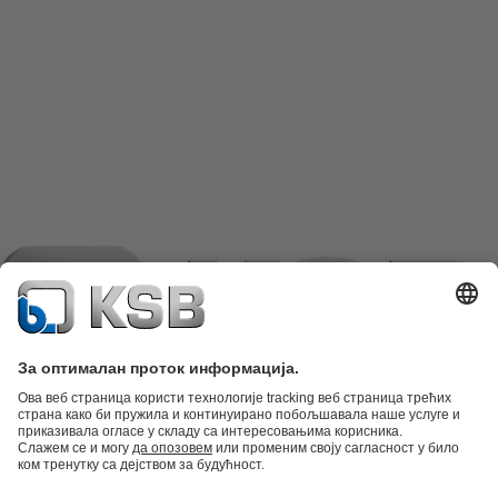
Katalog proizvoda
Rezervni delovi
Tehničke usluge
Korpa
Softver i