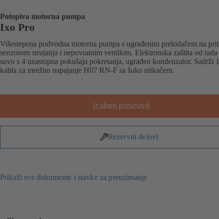
Potopiva motorna pumpa
Ixo Pro
Višestepena podvodna motorna pumpa s ugrađenim prekidačem na prit
senzorom strujanja i nepovratnim ventilom. Elektronska zaštita od rada
suvo s 4 uzastopna pokušaja pokretanja, ugrađen kondenzator. Sadrži 
kabla za mrežno napajanje H07 RN-F sa šuko utikačem.
Izaberi proizvod
Rezervni delovi
Prikaži sve dokumente i stavke za preuzimanje