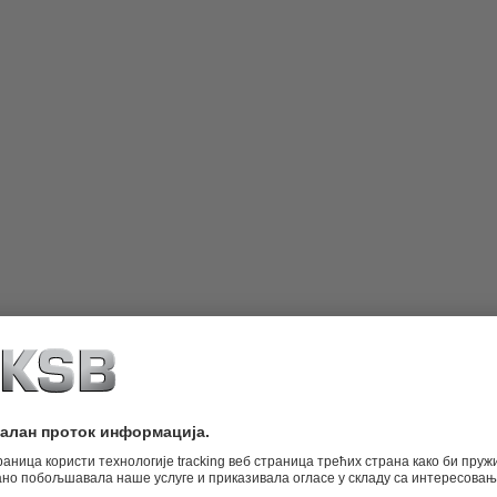
ogonjena vratilom s integrisanim
 / ISO 13709 (VS6). Dostupna u
erziji s jednim ulazom.