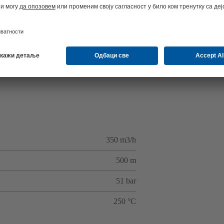
350 m3/h
500 m
51 bar
250 °C