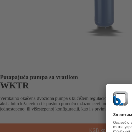
Potapajuća pumpa sa vratilom
WKTR
Vertikalno okačena dvozidna pumpa s kućištem regulacionih lopatica p
aksijalnim ležajevima i ispustom pomoću uzlazne cevi prema API 610
jednostepenoj ili višestepenoj konfiguraciji, kao i s prvim stepenom u v
KSB kontakt