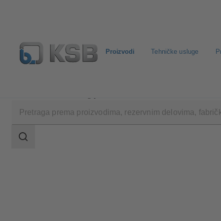
Proizvodi
Tehničke usluge
P
Proizvodi
Katalog proizvoda
WKTR
Područje
pretrage
Područje
pretrage