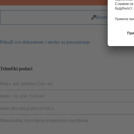
Rezervni delovi
Prikaži sve dokumente i stavke za preuzimanje
Tehnički podaci
Maks. kol. protoka Gen. ser.
maks. vis. pod. Gen.ser.
maks.doz.rad.pr.pot.st.Gen.s.
Maksimalna dozvoljena temperatura medijuma