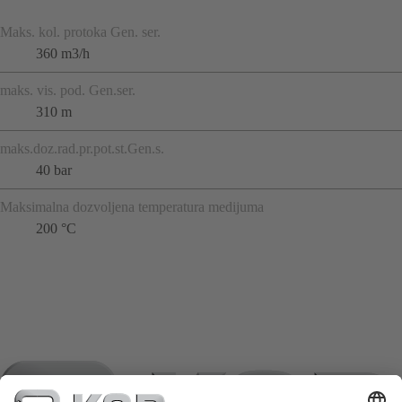
Maks. kol. protoka Gen. ser.
360 m3/h
maks. vis. pod. Gen.ser.
310 m
maks.doz.rad.pr.pot.st.Gen.s.
40 bar
Maksimalna dozvoljena temperatura medijuma
200 °C