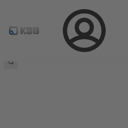
Prijava
Proizvodi
Katalog proizvoda
WKT
Područje
pretrage
Područje
pretrage