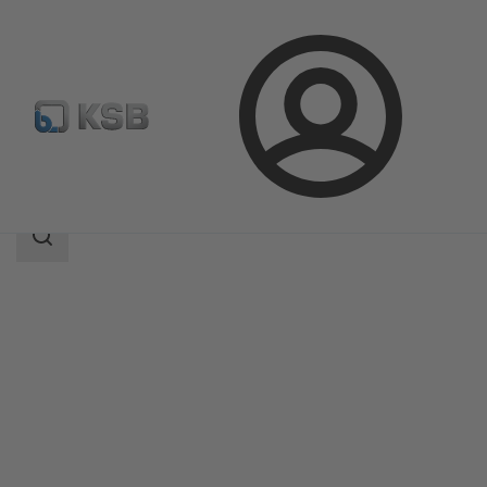
Prijava
Proizvodi
Katalog proizvoda
Amarex KRT
Područje
pretrage
Područje
pretrage