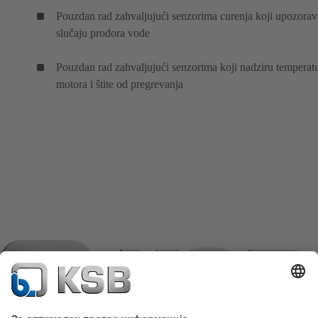
Pouzdan rad zahvaljujući senzorima curenja koji upozorav
slučaju prodora vode
Pouzdan rad zahvaljujući senzorima koji nadziru temperat
motora i štite od pregrevanja