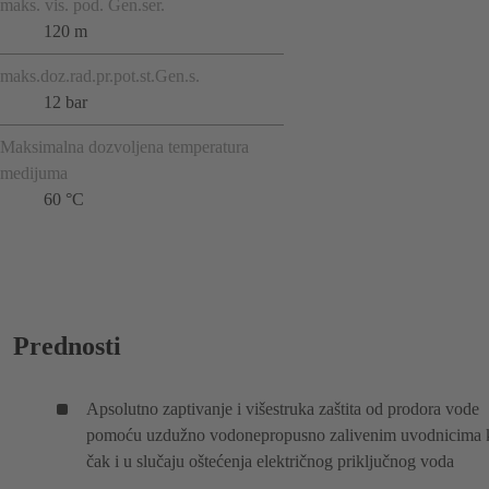
maks. vis. pod. Gen.ser.
120 m
maks.doz.rad.pr.pot.st.Gen.s.
12 bar
Maksimalna dozvoljena temperatura
medijuma
60 °C
Prednosti
Apsolutno zaptivanje i višestruka zaštita od prodora vode
pomoću uzdužno vodonepropusno zalivenim uvodnicima k
čak i u slučaju oštećenja električnog priključnog voda