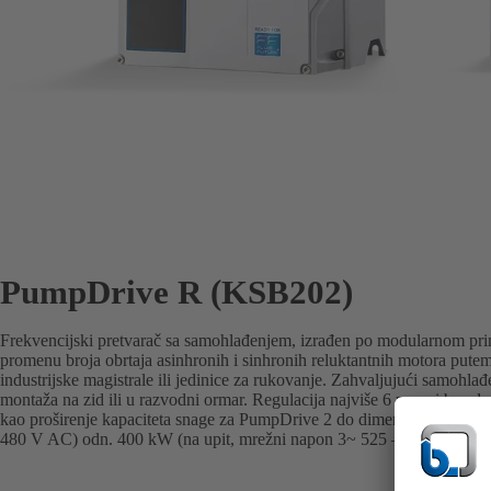
PumpDrive R (KSB202)
Frekvencijski pretvarač sa samohlađenjem, izrađen po modularnom pri
promenu broja obrtaja asinhronih i sinhronih reluktantnih motora putem
industrijske magistrale ili jedinice za rukovanje. Zahvaljujući samoh
montaža na zid ili u razvodni ormar. Regulacija najviše 6 pumpi bez d
kao proširenje kapaciteta snage za PumpDrive 2 do dimenzionisane s
480 V AC) odn. 400 kW (na upit, mrežni napon 3~ 525 – 690 V AC).