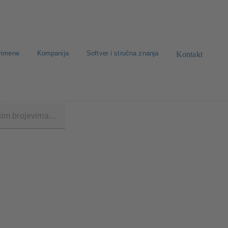
rimene
Kompanija
Softver i stručna znanja
Kontakt
2)