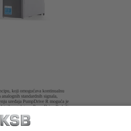
ncipu, koji omogućava kontinualnu
 analognih standardnih signala,
lađenju uređaja PumpDrive R moguća je
odatnih regulatora. PumpDrive R služi
nage od 315 kW (mrežni napon 3~ 380 –