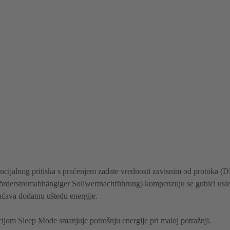
rencijalnog pritiska s praćenjem zadate vrednosti zavisnim od protoka (
örderstromabhängiger Sollwertnachführung) kompenzuju se gubici usle
ćava dodatnu uštedu energije.
cijom Sleep Mode smanjuje potrošnju energije pri maloj potražnji.