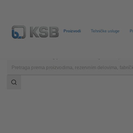
Proizvodi
Tehničke usluge
P
Proizvodi
Katalog proizvoda
PumpDrive R (KSB20
Područje
pretrage
Područje
pretrage