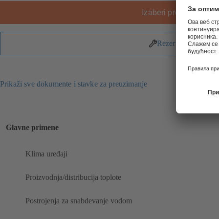
Izaberi proizvod
Rezervni delovi
Prikaži sve dokumente i stavke za preuzimanje
Glavne primene
Klima uređaji
Proizvodnja/distribucija toplote
Postrojenja za snabdevanje vodom