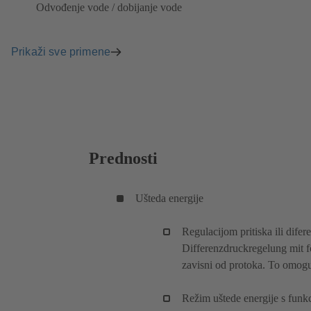
Odvođenje vode / dobijanje vode
Prikaži sve primene
Prednosti
Ušteda energije
Regulacijom pritiska ili dife
Differenzdruckregelung mit f
zavisni od protoka. To omogu
Režim uštede energije s funk