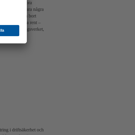
erhet på de stora
går en pump bara några
e på att pumpa bort
lar för att rensa rent –
irekt till reningsverket,
ing i driftsäkerhet och