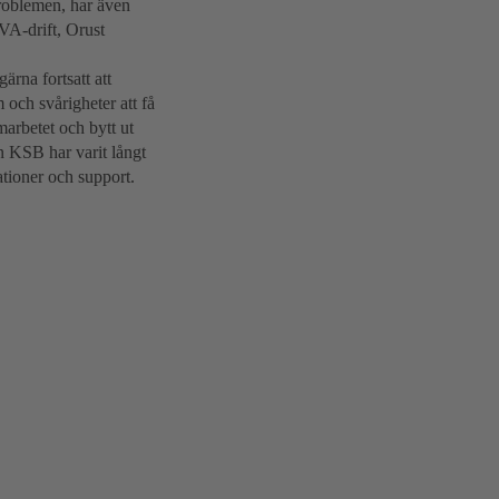
roblemen, har även
VA-drift, Orust
ärna fortsatt att
 och svårigheter att få
arbetet och bytt ut
n KSB har varit långt
lationer och support.