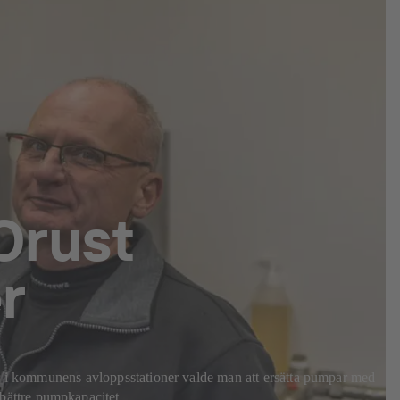
 Orust
r
ar i kommunens avloppsstationer valde man att ersätta pumpar med
bättre pumpkapacitet.