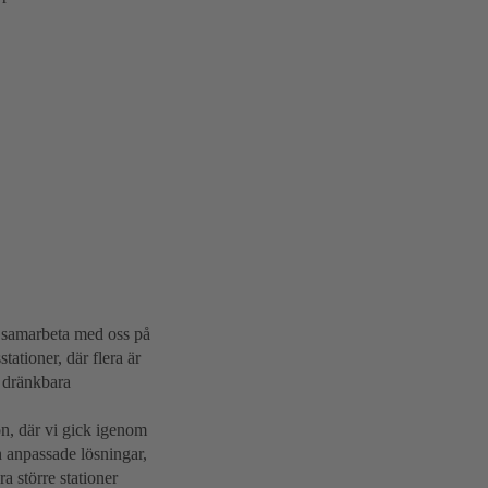
 samarbeta med oss på
ationer, där flera är
 dränkbara
n, där vi gick igenom
h anpassade lösningar,
a större stationer