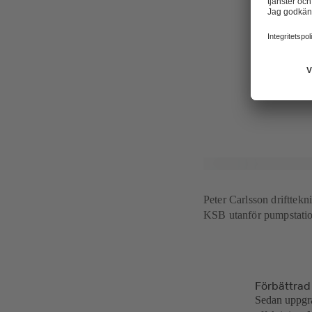
– Tack vare 
pumparna på 
minuter om d
saker som tras
något som tid
säger Peter C
Peter Carlsson driftte
KSB utanför pumpstati
Förbättrad
Sedan uppgra