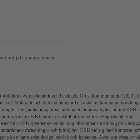
trömshjul i pumpstationen
t förbättra avloppshanteringen beslutade Orust kommun under 2023 att
yta ut föråldrade och defekta pumpar i ett antal av kommunens avloppsst
äringön. De gamla pumparna i avloppsstationerna byttes ut mot KSB:s
npump Amarex KRT, som är särskilt utformad för avloppshantering.
lister från KSB spenderade en hel dag tillsammans med mig på Käringö
n, utvärderade rörledningar och lyfthöjder. KSB bidrog med konkreta oc
ar på ön har nu rätt design, storlek och kapacitet. Även om vissa av vår