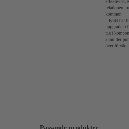
effektivitet
relationen m
kommun.
– KSB har bid
uppgradera fl
tag i kompon
ännu fler pum
över förvänta
Passande produkter