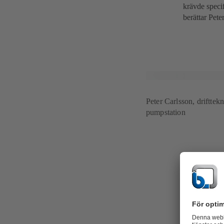
krävde speci
berättar Pete
Peter Carlsson, driftte
pumpstation
Energiopti
Att sänka en
installation
pumpstation,
bägge pumpar
snabbare, vil