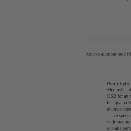
Amarex-pumpar med fris
Pumpbyte
Med målet at
KSB för att b
belägna på K
avloppsvatte
– Två specia
varje statio
och alla pump