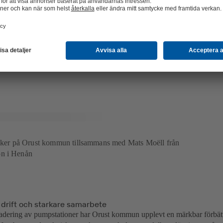
de nya pumparna sparar vi nu enorma mängder energi. Det märks i synn
överföringsledningen. Tidigare körde dessa pumpar konstant, men nu 
agen. Eftersom de nya pumparna har friströmshjul är de dessutom bättr
or, slam och fett, vilket innebär att vi inte längre behöver tillkalla sugbi
igare var nödvändigt flera gånger om året. Nu får vi i stället ut skräpet d
arlsson.
kniker på Orust kommun tillsammans med Mats Moëll från
on i Henån
 drift och starkare samarbete
dering av pumpstationer har Orust kommun upplevt en märkbar förbättr