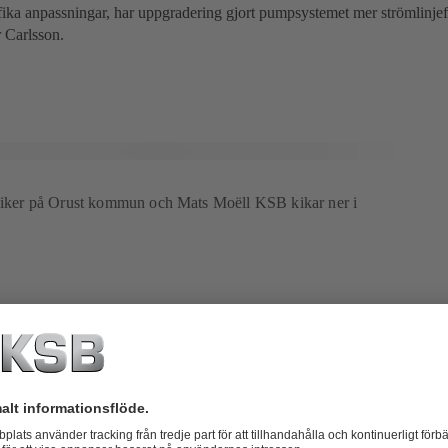
fika anpassningar, har uppgradering gjort pumpsystemet mer strömlinjef
r Carlsson.
kniker på Orust kommun och Mats Moëll KSB kikar ner i
mering och fördelarna med de nya pumparna
ergiförbrukningen har blivit en prioritet för många kommuner, inklusive
 av nya Amarex-pumparna har man lyckats göra precis detta. Med två pum
 som genom frekvensomvandlare nu jobbar växelvis, optimeras driftstid
na inte behöver köras samtidigt. Men när de gör det, tömmer de pum
ket kraftigt reducerar den totala energiförbrukningen.