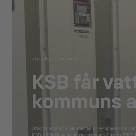
23 juli 2025
5 min read
KSB får vatt
kommuns av
Orust kommun har ett omfattande avloppssystem som tj
KSB:s dränkbara avloppsvattenpump Amarex KRT. Resu