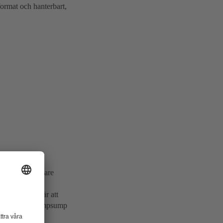
ormat och hanterbart,
 Orust. Tack vare
par i varje
en. Det innebär att
pstationens pumpsump