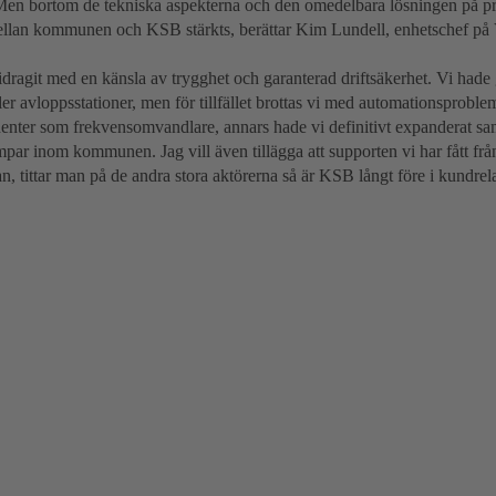
. Men bortom de tekniska aspekterna och den omedelbara lösningen på p
ellan kommunen och KSB stärkts, berättar Kim Lundell, enhetschef på 
ragit med en känsla av trygghet och garanterad driftsäkerhet. Vi hade g
er avloppsstationer, men för tillfället brottas vi med automationsproblem
enter som frekvensomvandlare, annars hade vi definitivt expanderat sam
par inom kommunen. Jag vill även tillägga att supporten vi har fått frå
n, tittar man på de andra stora aktörerna så är KSB långt före i kundre