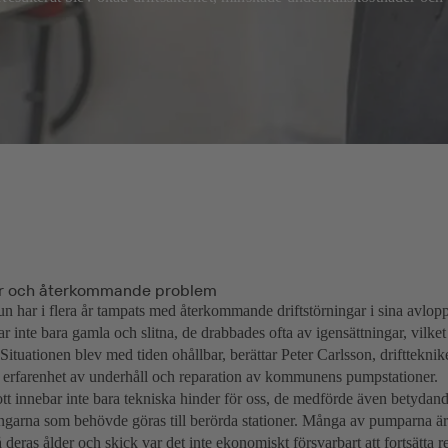
r och återkommande problem
 har i flera år tampats med återkommande driftstörningar i sina avlopp
ar inte bara gamla och slitna, de drabbades ofta av igensättningar, vilket
 Situationen blev med tiden ohållbar, berättar Peter Carlsson, drifttek
 erfarenhet av underhåll och reparation av kommunens pumpstationer.
ott innebar inte bara tekniska hinder för oss, de medförde även betydan
garna som behövde göras till berörda stationer. Många av pumparna är fr
deras ålder och skick var det inte ekonomiskt försvarbart att fortsätta 