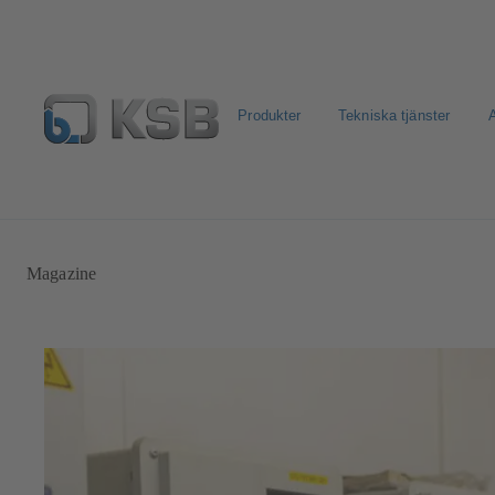
Produkter
Tekniska tjänster
A
Välj Pumpar & Ventiler
KSB: E-Dokument
Retur & R
Magazine