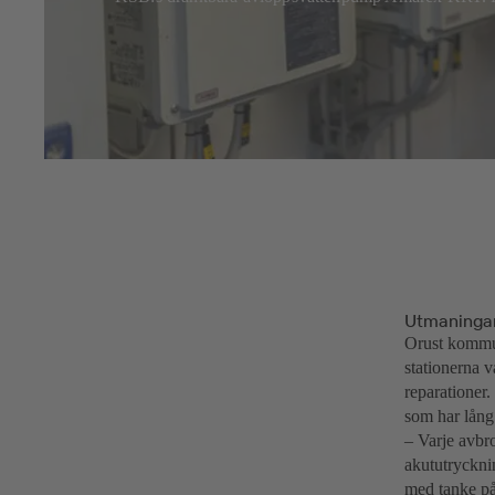
Utmaninga
Orust kommun
stationerna v
reparationer.
som har lång
– Varje avbr
akututrycknin
med tanke på 