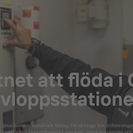
net att flöda i
loppsstatione
änar tusentals hushåll och företag. För att bygga bort driftstörning
lterat blev ökad driftsäkerhet, minskade underhållskostnader och 