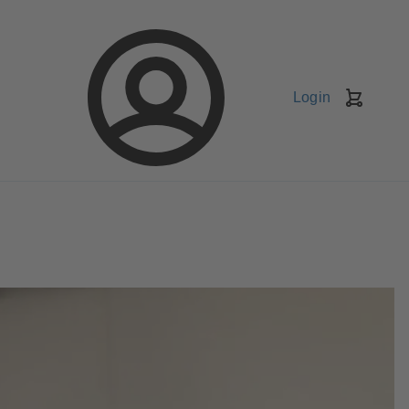
Login
Kundv