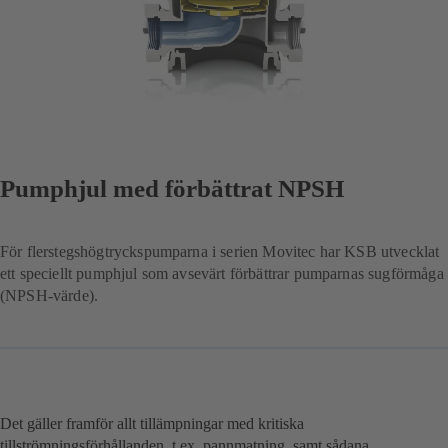
Pumphjul med förbättrat NPSH
För flerstegshögtryckspumparna i serien Movitec har KSB utvecklat
ett speciellt pumphjul som avsevärt förbättrar pumparnas sugförmåga
(NPSH-värde).
Det gäller framför allt tillämpningar med kritiska
tillströmningsförhållanden, t.ex. pannmatning, samt sådana