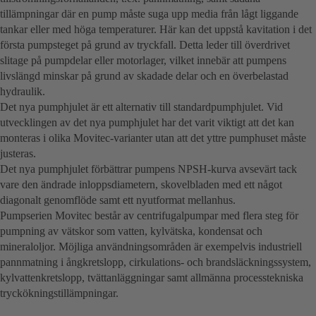
tillämpningar där en pump måste suga upp media från lågt liggande
tankar eller med höga temperaturer. Här kan det uppstå kavitation i det
första pumpsteget på grund av tryckfall. Detta leder till överdrivet
slitage på pumpdelar eller motorlager, vilket innebär att pumpens
livslängd minskar på grund av skadade delar och en överbelastad
hydraulik.
Det nya pumphjulet är ett alternativ till standardpumphjulet. Vid
utvecklingen av det nya pumphjulet har det varit viktigt att det kan
monteras i olika Movitec-varianter utan att det yttre pumphuset måste
justeras.
Det nya pumphjulet förbättrar pumpens NPSH-kurva avsevärt tack
vare den ändrade inloppsdiametern, skovelbladen med ett något
diagonalt genomflöde samt ett nyutformat mellanhus.
Pumpserien Movitec består av centrifugalpumpar med flera steg för
pumpning av vätskor som vatten, kylvätska, kondensat och
mineraloljor. Möjliga användningsområden är exempelvis industriell
pannmatning i ångkretslopp, cirkulations- och brandsläckningssystem,
kylvattenkretslopp, tvättanläggningar samt allmänna processtekniska
tryckökningstillämpningar.