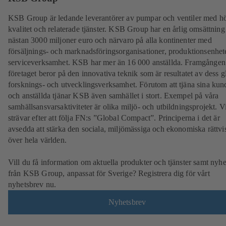
KSB Group är ledande leverantörer av pumpar och ventiler med h
kvalitet och relaterade tjänster. KSB Group har en årlig omsättning
nästan 3000 miljoner euro och närvaro på alla kontinenter med
försäljnings- och marknadsföringsorganisationer, produktionsenhet
serviceverksamhet. KSB har mer än 16 000 anställda. Framgången
företaget beror på den innovativa teknik som är resultatet av dess g
forsknings- och utvecklingsverksamhet. Förutom att tjäna sina kun
och anställda tjänar KSB även samhället i stort. Exempel på våra
samhällsansvarsaktiviteter är olika miljö- och utbildningsprojekt. V
strävar efter att följa FN:s ”Global Compact”. Principerna i det är
avsedda att stärka den sociala, miljömässiga och ekonomiska rättvi
över hela världen.
Vill du få information om aktuella produkter och tjänster samt nyhe
från KSB Group, anpassat för Sverige? Registrera dig för vårt
nyhetsbrev nu.
Nyhetsbrev