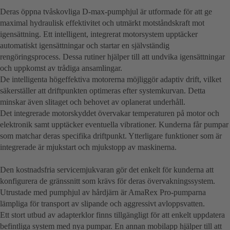
Deras öppna tvåskovliga D-max-pumphjul är utformade för att ge
maximal hydraulisk effektivitet och utmärkt motståndskraft mot
igensättning. Ett intelligent, integrerat motorsystem upptäcker
automatiskt igensättningar och startar en självständig
rengöringsprocess. Dessa rutiner hjälper till att undvika igensättningar
och uppkomst av trådiga ansamlingar.
De intelligenta högeffektiva motorerna möjliggör adaptiv drift, vilket
säkerställer att driftpunkten optimeras efter systemkurvan. Detta
minskar även slitaget och behovet av oplanerat underhåll.
Det integrerade motorskyddet övervakar temperaturen på motor och
elektronik samt upptäcker eventuella vibrationer. Kunderna får pumpar
som matchar deras specifika driftpunkt. Ytterligare funktioner som är
integrerade är mjukstart och mjukstopp av maskinerna.
Den kostnadsfria servicemjukvaran gör det enkelt för kunderna att
konfigurera de gränssnitt som krävs för deras övervakningssystem.
Utrustade med pumphjul av hårdjärn är AmaRex Pro-pumparna
lämpliga för transport av slipande och aggressivt avloppsvatten.
Ett stort utbud av adapterklor finns tillgängligt för att enkelt uppdatera
befintliga system med nya pumpar. En annan mobilapp hjälper till att