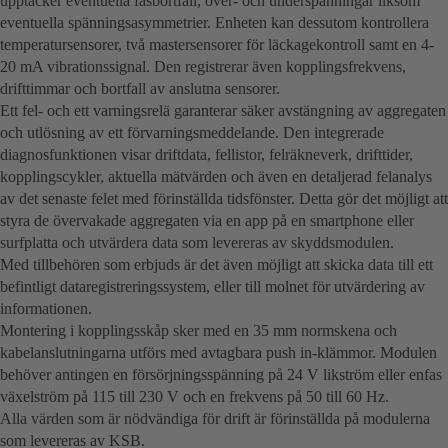
upptäcker eventuella fasbortfall, över- och underspänningar liksom
eventuella spänningsasymmetrier. Enheten kan dessutom kontrollera
temperatursensorer, två mastersensorer för läckagekontroll samt en 4-
20 mA vibrationssignal. Den registrerar även kopplingsfrekvens,
drifttimmar och bortfall av anslutna sensorer.
Ett fel- och ett varningsrelä garanterar säker avstängning av aggregaten
och utlösning av ett förvarningsmeddelande. Den integrerade
diagnosfunktionen visar driftdata, fellistor, felräkneverk, drifttider,
kopplingscykler, aktuella mätvärden och även en detaljerad felanalys
av det senaste felet med förinställda tidsfönster. Detta gör det möjligt att
styra de övervakade aggregaten via en app på en smartphone eller
surfplatta och utvärdera data som levereras av skyddsmodulen.
Med tillbehören som erbjuds är det även möjligt att skicka data till ett
befintligt dataregistreringssystem, eller till molnet för utvärdering av
informationen.
Montering i kopplingsskåp sker med en 35 mm normskena och
kabelanslutningarna utförs med avtagbara push in-klämmor. Modulen
behöver antingen en försörjningsspänning på 24 V likström eller enfas
växelström på 115 till 230 V och en frekvens på 50 till 60 Hz.
Alla värden som är nödvändiga för drift är förinställda på modulerna
som levereras av KSB.