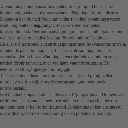
Användningsområdena är t.ex. vattenförsörjning till bostads- och
kontorsbyggnader samt processvattenanläggningar inom industrin.
Dessutom kan de med fördel användas i vanliga bevattningssystem
samt i regnvattenanläggningar. Tack vare den kompakta
konstruktionen kräver pumpanläggningarna minsta möjliga utrymme
och är därmed en idealisk lösning för t.ex. mindre fastigheter.
En eller två horisontella centrifugalpumpar med frekvensomformare är
monterade på en bottenplatta. Tack vare att samtliga pumpar har
varvtalsreglering blir användningen energieffektiv samtidigt som
trycket förblir konstant, även vid lägre vattenförbrukning. Ett
elektroniskt torrgångsskydd är inbyggt.
Tack vare att de delar som kommer i kontakt med pumpmediat är
gjorda av rostfritt stål, är tryckstegringsanläggningen mycket
korrosionstålig.
KSB Delta Compact kan installeras med ”plug & play”. Du behöver
därför endast ansluta elkabeln och ställa in önskat tryck, eftersom
anläggningen är helt förkonfigurerad. Anläggningen kan anslutas till
överordnat system för övervakning via en potentialfri kontakt.