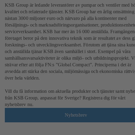
KSB Group är ledande leverantörer av pumpar och ventiler med h
kvalitet och relaterade tjänster. KSB Group har en årlig omsättning
nästan 3000 miljoner euro och närvaro på alla kontinenter med
försäljnings- och marknadsföringsorganisationer, produktionsenhet
serviceverksamhet. KSB har mer än 16 000 anställda. Framgången
företaget beror på den innovativa teknik som är resultatet av dess g
forsknings- och utvecklingsverksamhet. Förutom att tjäna sina kun
och anställda tjänar KSB även samhället i stort. Exempel på våra
samhällsansvarsaktiviteter är olika miljö- och utbildningsprojekt. V
strävar efter att följa FN:s ”Global Compact”. Principerna i det är
avsedda att stärka den sociala, miljömässiga och ekonomiska rättvi
över hela världen.
Vill du få information om aktuella produkter och tjänster samt nyhe
från KSB Group, anpassat för Sverige? Registrera dig för vårt
nyhetsbrev nu.
Nyhetsbrev