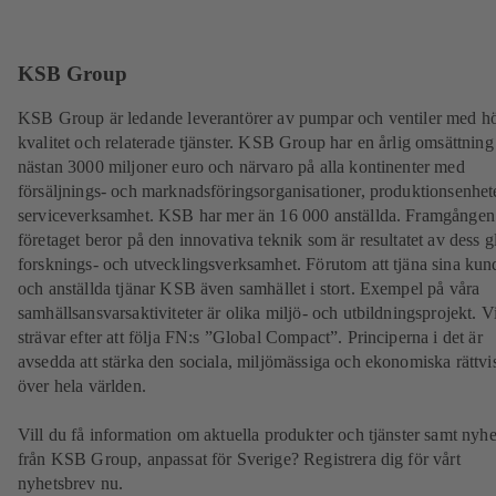
KSB Group
KSB Group är ledande leverantörer av pumpar och ventiler med h
kvalitet och relaterade tjänster. KSB Group har en årlig omsättning
nästan 3000 miljoner euro och närvaro på alla kontinenter med
försäljnings- och marknadsföringsorganisationer, produktionsenhet
serviceverksamhet. KSB har mer än 16 000 anställda. Framgången
företaget beror på den innovativa teknik som är resultatet av dess g
forsknings- och utvecklingsverksamhet. Förutom att tjäna sina kun
och anställda tjänar KSB även samhället i stort. Exempel på våra
samhällsansvarsaktiviteter är olika miljö- och utbildningsprojekt. V
strävar efter att följa FN:s ”Global Compact”. Principerna i det är
avsedda att stärka den sociala, miljömässiga och ekonomiska rättvi
över hela världen.
Vill du få information om aktuella produkter och tjänster samt nyhe
från KSB Group, anpassat för Sverige? Registrera dig för vårt
nyhetsbrev nu.