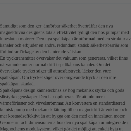
Samtidigt som den ger jämförbar säkerhet överträffar den nya
magnetdrivna designens totala effektivitet tydligt den hos pumpar med
inneslutna motorer. Den nya spaltkåpan är utformad med en struktur av
kanaler och erbjuder en andra, redundant, statisk säkerhetsbarriär som
förhindrar läckage av den hanterade vätskan.
En trycktransmitter övervakar det vakuum som genereras, vilket finns
närvarande under normal drift i spaltkåpans kanaler. Om det
övervakade trycket stiger till atmosfärstryck, läcker den yttre
spaltkåpan. Om trycket stiger över omgivande tryck är den inre
spaltkåpan skadad.
Spaltkåpans design kännetecknas av hög mekanisk styrka och goda
slitstyrkeegenskaper. Den har optimerats för att minimera
värmeförluster och virvelströmmar. Att konvertera en standardiserad
kemisk pump med mekanisk tätning till en magnetdrift är enklare och
mer kostnadseffektivt än att bygga om den med en innesluten motor.
Geometrin och dimensionerna hos den nya spaltkåpan är integrerade i
Magnochems modulsystem, vilket gör det möjligt att enkelt byta ut