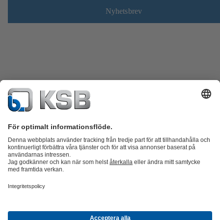
Nyhetsbrev
Produktkatalog
KSB SupremeServ: Reservdelar
KSB SupremeServ:
Premiumservice för pumpar och ventiler
Varukorgen
Produkter
Avlopp
Vatten
Industri
VVS
Energi