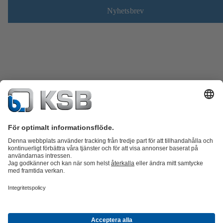
Nyhetsbrev
Produktkatalog
KSB SupremeServ: Reservdelar
KSB SupremeServ:
Premiumservice för pumpar och ventiler
Varukorgen
Produkter
Avlopp
Vatten
Industri
VVS
Energi