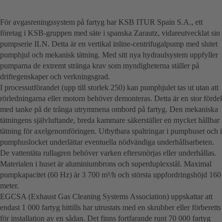
För avgasreningssystem på fartyg har KSB ITUR Spain S.A., ett
företag i KSB-gruppen med säte i spanska Zarautz, vidareutvecklat sin
pumpserie ILN. Detta är en vertikal inline-centrifugalpump med slutet
pumphjul och mekanisk tätning. Med sitt nya hydraulsystem uppfyller
pumparna de extremt stränga krav som myndigheterna ställer på
driftegenskaper och verkningsgrad.
I processutförandet (upp till storlek 250) kan pumphjulet tas ut utan att
rörledningarna eller motorn behöver demonteras. Detta är en stor fördel
med tanke på de trånga utrymmena ombord på fartyg. Den mekaniska
tätningens självluftande, breda kammare säkerställer en mycket hållbar
tätning för axelgenomföringen. Utbytbara spaltringar i pumphuset och i
pumphuslocket underlättar eventuella nödvändiga underhållsarbeten.
De vattentäta rullagren behöver varken eftersmörjas eller underhållas.
Materialen i huset är aluminiumbrons och superduplexstål. Maximal
pumpkapacitet (60 Hz) är 3 700 m³/h och största uppfordringshöjd 160
meter.
EGCSA (Exhaust Gas Cleaning Systems Association) uppskattar att
endast 1 000 fartyg hittills har utrustats med en skrubber eller förberetts
för installation av en sådan. Det finns fortfarande runt 70 000 fartyg