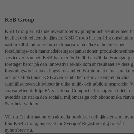
KSB Group
KSB Group är ledande leverantörer av pumpar och ventiler med h
kvalitet och relaterade tjänster. KSB Group har en årlig omsättning
nästan 3000 miljoner euro och närvaro på alla kontinenter med
försäljnings- och marknadsföringsorganisationer, produktionsenhet
serviceverksamhet. KSB har mer än 16 000 anställda. Framgången
företaget beror på den innovativa teknik som är resultatet av dess g
forsknings- och utvecklingsverksamhet. Förutom att tjäna sina kun
och anställda tjänar KSB även samhället i stort. Exempel på våra
samhällsansvarsaktiviteter är olika miljö- och utbildningsprojekt. V
strävar efter att följa FN:s ”Global Compact”. Principerna i det är
avsedda att stärka den sociala, miljömässiga och ekonomiska rättvi
över hela världen.
Vill du få information om aktuella produkter och tjänster samt nyhe
från KSB Group, anpassat för Sverige? Registrera dig för vårt
nyhetsbrev nu.