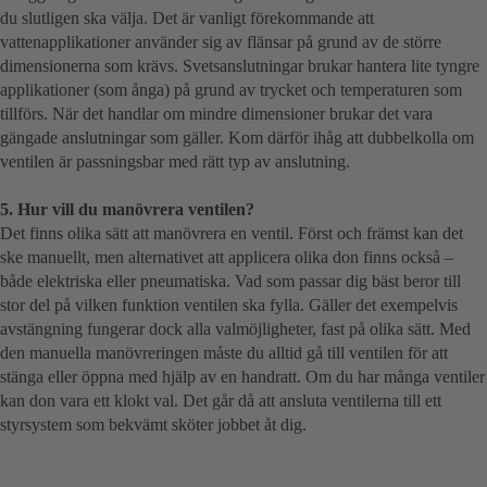
du slutligen ska välja. Det är vanligt förekommande att
vattenapplikationer använder sig av flänsar på grund av de större
dimensionerna som krävs. Svetsanslutningar brukar hantera lite tyngre
applikationer (som ånga) på grund av trycket och temperaturen som
tillförs. När det handlar om mindre dimensioner brukar det vara
gängade anslutningar som gäller. Kom därför ihåg att dubbelkolla om
ventilen är passningsbar med rätt typ av anslutning.
5.
Hur vill du manövrera ventilen?
Det finns olika sätt att manövrera en ventil. Först och främst kan det
ske manuellt, men alternativet att applicera olika don finns också –
både elektriska eller pneumatiska. Vad som passar dig bäst beror till
stor del på vilken funktion ventilen ska fylla. Gäller det exempelvis
avstängning fungerar dock alla valmöjligheter, fast på olika sätt. Med
den manuella manövreringen måste du alltid gå till ventilen för att
stänga eller öppna med hjälp av en handratt. Om du har många ventiler
kan don vara ett klokt val. Det går då att ansluta ventilerna till ett
styrsystem som bekvämt sköter jobbet åt dig.