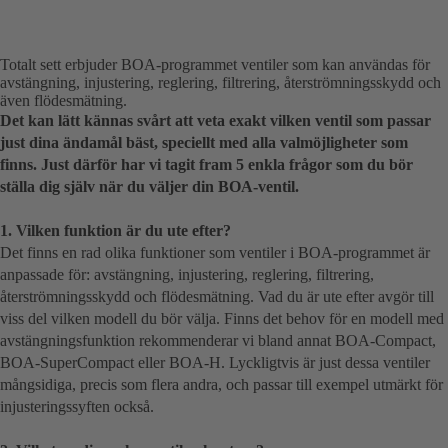
Totalt sett erbjuder BOA-programmet ventiler som kan användas för
avstängning, injustering, reglering, filtrering, återströmningsskydd och
även flödesmätning.
Det kan lätt kännas svårt att veta exakt vilken ventil som passar
just dina ändamål bäst, speciellt med alla valmöjligheter som
finns. Just därför har vi tagit fram 5 enkla frågor som du bör
ställa dig själv när du väljer din BOA-ventil.
1. Vilken funktion är du ute efter?
Det finns en rad olika funktioner som ventiler i BOA-programmet är
anpassade för: avstängning, injustering, reglering, filtrering,
återströmningsskydd och flödesmätning. Vad du är ute efter avgör till
viss del vilken modell du bör välja. Finns det behov för en modell med
avstängningsfunktion rekommenderar vi bland annat BOA-Compact,
BOA-SuperCompact eller BOA-H. Lyckligtvis är just dessa ventiler
mångsidiga, precis som flera andra, och passar till exempel utmärkt för
injusteringssyften också.