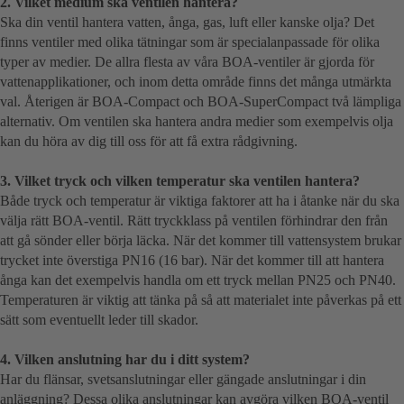
2. Vilket medium ska ventilen hantera?
Ska din ventil hantera vatten, ånga, gas, luft eller kanske olja? Det
finns ventiler med olika tätningar som är specialanpassade för olika
typer av medier. De allra flesta av våra BOA-ventiler är gjorda för
vattenapplikationer, och inom detta område finns det många utmärkta
val. Återigen är BOA-Compact och BOA-SuperCompact två lämpliga
alternativ. Om ventilen ska hantera andra medier som exempelvis olja
kan du höra av dig till oss för att få extra rådgivning.
3. Vilket tryck och vilken temperatur ska ventilen hantera?
Både tryck och temperatur är viktiga faktorer att ha i åtanke när du ska
välja rätt BOA-ventil. Rätt tryckklass på ventilen förhindrar den från
att gå sönder eller börja läcka. När det kommer till vattensystem brukar
trycket inte överstiga PN16 (16 bar). När det kommer till att hantera
ånga kan det exempelvis handla om ett tryck mellan PN25 och PN40.
Temperaturen är viktig att tänka på så att materialet inte påverkas på ett
sätt som eventuellt leder till skador.
4. Vilken anslutning har du i ditt system?
Har du flänsar, svetsanslutningar eller gängade anslutningar i din
anläggning? Dessa olika anslutningar kan avgöra vilken BOA-ventil