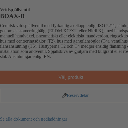
Vridspjällventil
BOAX-B
Centrisk vridspjällventil med fyrkantig axeltapp enligt ISO 5211, tätnin
genom elastomerringbälg, (EPDM XC/XU eller Nitril K), med handsp
manuell handväxel, pneumatiskt eller elektriskt manöverdon, ringsektio
hus med centreringsöglor (T2), hus med gängflänsöglor (T4), ventilhu
flänsanslutning (T5). Hustyperna T2 och T4 medger ensidig flänsning
installation som ändventil. Spjällskiva av gjutjärn med kulgrafit eller rost
stål. Anslutningar enligt EN.
Välj produkt
Reservdelar
Se alla dokument och nedladdningar