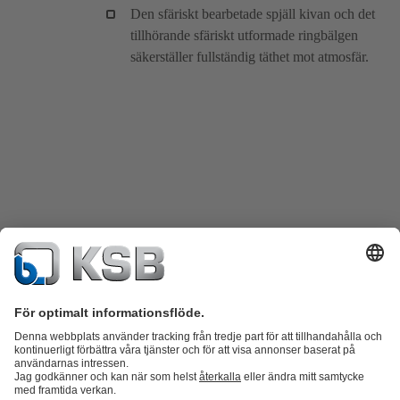
Den sfäriskt bearbetade spjäll kivan och det
tillhörande sfäriskt utformade ringbälgen
säkerställer fullständig täthet mot atmosfär.