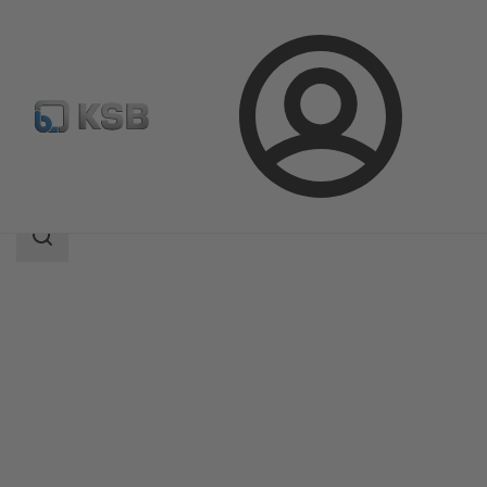
Login
Produkter
Produktkatalog
BOAX-B
Sökomfattning
Sökomfattning